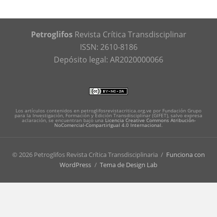
Petroglifos
Revista Crítica Transdisciplinar
ISSN: 2610-8186
Depósito legal: AR2020000066
Los artículos contenidos en petroglifosrevistacritica.org.ve por Fundación Grupo
para la Investigación, Formación y Edición Transdisciplinar (GIFET), salvo expresa
aclaración, se encuentran bajo una
Licencia Creative Commons Atribución-
NoComercial-CompartirIgual 4.0 Internacional
.
© 2026 Petroglifos Revista Crítica Transdisciplinaria
/
Funciona con
WordPress
/
Tema de Design Lab