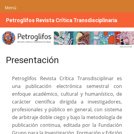
Menú
S
Petroglifos Revista Crítica Transdisciplinaria
a
l
t
a
r
Presentación
a
l
c
Petroglifos Revista Crítica Transdisciplinar es
o
una publicación electrónica semestral con
n
enfoque académico, cultural y humanístico, de
t
carácter científica dirigida a investigadores,
e
n
profesionales y público en general, con sistema
i
de arbitraje doble ciego y bajo la metodología de
d
publicación continua, editada por la Fundación
o
Grupo para la Investigación, Formación y Edición