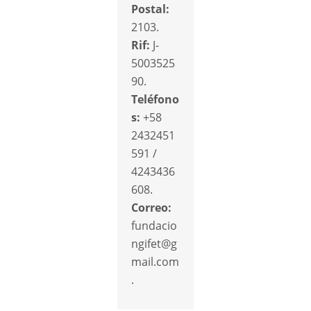
Postal:
2103.
Rif:
J-
5003525
90.
Teléfono
s:
+58
2432451
591 /
4243436
608.
Correo:
fundacio
ngifet@g
mail.com
.