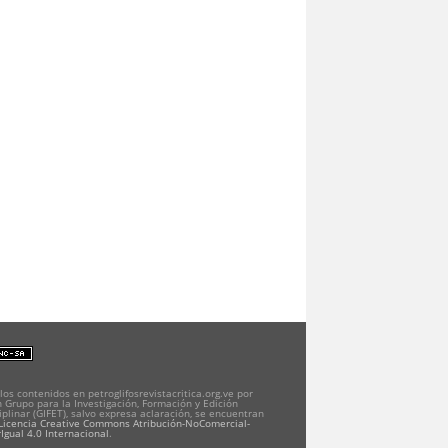
los contenidos en petroglifosrevistacritica.org.ve por
 Grupo para la Investigación, Formación y Edición
iplinar (GIFET), salvo expresa aclaración, se encuentran
Licencia Creative Commons Atribución-NoComercial-
Igual 4.0 Internacional
.