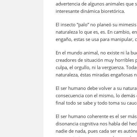
o
p
advertencia de algunos animales que s
k
interesante dinámica bioretórica.
El insecto “palo” no planeó su mimesis
naturaleza lo que es, es. En cambio, e
engaño, estas se usa para manipular, c
En el mundo animal, no existe ni la bu
creadores de situación muy horribles 
culpa, el orgullo, ni la vergüenza. Tod
naturaleza, éstas miradas engañosas n
El ser humano debe volver a su natural
consecuencia con el mismo, lo demás 
final todo se sabe y todo toma su cauc
El ser humano coherente es el ser más 
disonancia cognitiva nos habla del h
nadie de nada, pues cada ser es autón