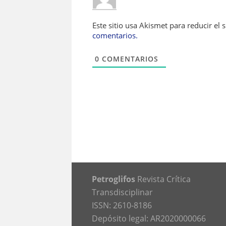
Este sitio usa Akismet para reducir el
comentarios.
0
COMENTARIOS
Petroglifos
Revista Crítica
Transdisciplinar
ISSN: 2610-8186
Depósito legal: AR2020000066