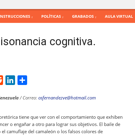
INSTRUCCIONES
POLÍTICAS
GRABADOS
AULA VIRTUAL
disonancia cognitiva.
R
Li
S
e
n
h
d
k
ar
Venezuela
/ Correo:
osfernandezve@hotmail.com
di
e
e
t
dI
bioretórica tiene que ver con el comportamiento que exhiben
cer o engañar a otro para lograr sus objetivos. El baile de
n
o el camuflaje del camaleón o los falsos colores de