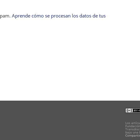
 spam.
Aprende cómo se procesan los datos de tus
Los artícu
Fundación
Transdisc
bajo una
Compartir