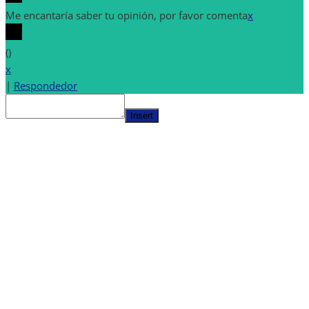
Me encantaría saber tu opinión, por favor comenta
x
(
)
x
|
Respondedor
Insert