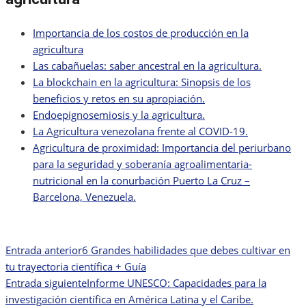
Importancia de los costos de producción en la
agricultura
Las cabañuelas: saber ancestral en la agricultura.
La blockchain en la agricultura: Sinopsis de los
beneficios y retos en su apropiación.
Endoepignosemiosis y la agricultura.
La Agricultura venezolana frente al COVID-19.
Agricultura de proximidad: Importancia del periurbano
para la seguridad y soberanía agroalimentaria-
nutricional en la conurbación Puerto La Cruz –
Barcelona, Venezuela.
Entrada anterior
6 Grandes habilidades que debes cultivar en
Navegación
tu trayectoria científica + Guía
de
Entrada siguiente
Informe UNESCO: Capacidades para la
investigación científica en América Latina y el Caribe.
entradas