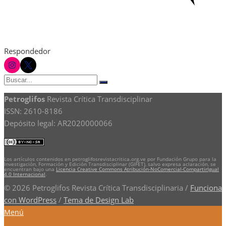
Respondedor
instagram
twitter
Buscar:
Buscar
Petroglifos
Revista Crítica Transdisciplinar
ISSN: 2610-8186
Depósito legal: AR2020000066
Los artículos contenidos en petroglifosrevistacritica.org.ve por Fundación Grupo para la
Investigación, Formación y Edición Transdisciplinar (GIFET), salvo expresa aclaración, se
encuentran bajo una
Licencia Creative Commons Atribución-NoComercial-CompartirIgual
4.0 Internacional
.
© 2026 Petroglifos Revista Crítica Transdisciplinaria
/
Funciona
con WordPress
/
Tema de Design Lab
Menú