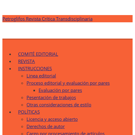
Saltar
Petroglifos Revista Crítica Transdisciplinaria
al
contenido
Petroglifos Revista Crítica Transdisciplinaria
Una Ventana Crítica desde la Transdisciplinariedad
COMITÉ EDITORIAL
REVISTA
INSTRUCCIONES
Linea editorial
Proceso editorial y evaluación por pares
Evaluación por pares
Pesentación de trabajos
Otras consideraciones de estilo
POLÍTICAS
Licencia y acceso abierto
Derechos de autor
Cargo por procesamiento de artículos