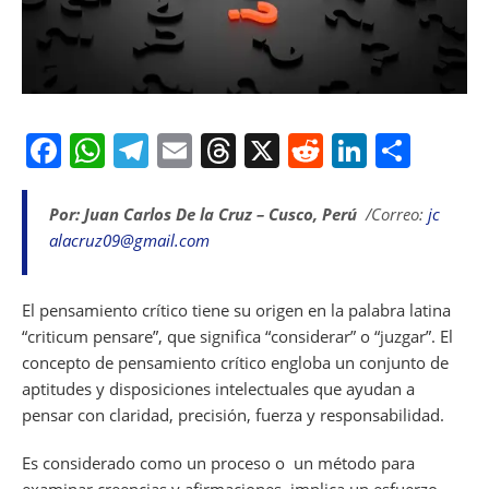
F
W
T
E
T
X
R
Li
S
a
h
el
m
h
e
n
h
c
at
e
ai
re
d
k
ar
Por: Juan Carlos De la Cruz – Cusco, Perú
/Correo:
jc
alacruz09@gmail.com
e
s
gr
l
a
di
e
e
b
A
a
d
t
dI
El pensamiento crítico tiene su origen en la palabra latina
o
p
m
s
n
“criticum pensare”, que significa “considerar” o “juzgar”. El
o
p
concepto de pensamiento crítico engloba un conjunto de
k
aptitudes y disposiciones intelectuales que ayudan a
pensar con claridad, precisión, fuerza y responsabilidad.
Es considerado como un proceso o un método para
examinar creencias y afirmaciones, implica un esfuerzo