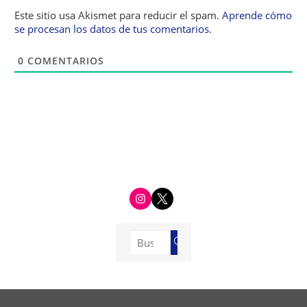
Este sitio usa Akismet para reducir el spam.
Aprende cómo
se procesan los datos de tus comentarios.
0
COMENTARIOS
i
t
n
w
s
i
t
t
a
t
g
e
Buscar:
r
r
Buscar
a
m