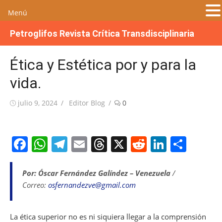
Menú
S
Petroglifos Revista Crítica Transdisciplinaria
a
l
Ética y Estética por y para la
t
a
vida.
r
a
Publicada
Autor
julio 9, 2024
Editor Blog
0
l
el
c
o
F
W
T
E
T
X
R
Li
S
n
a
h
el
m
h
e
n
h
t
e
c
at
e
ai
re
d
k
ar
Por: Óscar Fernández Galíndez – Venezuela
/
n
Correo:
osfernandezve@gmail.com
e
s
gr
l
a
di
e
e
i
b
A
a
d
t
dI
d
o
La ética superior no es ni siquiera llegar a la comprensión