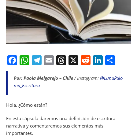
F
W
T
E
T
X
R
Li
S
a
h
el
m
h
e
n
h
c
at
e
ai
re
d
k
ar
Por: Paola Melgarejo – Chile
/ Instagram:
@LunaPalo
ma_Escritora
e
s
gr
l
a
di
e
e
b
A
a
d
t
dI
Hola. ¿Cómo están?
o
p
m
s
n
o
p
En esta cápsula daremos una definición de escritura
k
narrativa y comentaremos sus elementos más
importantes.