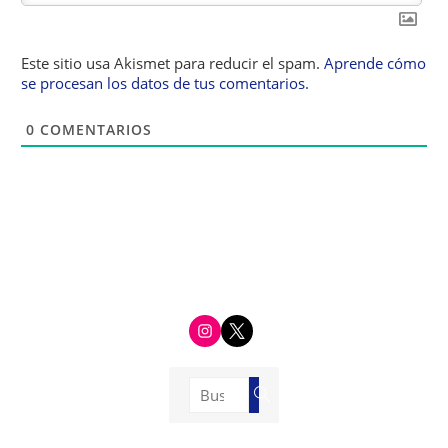
Este sitio usa Akismet para reducir el spam.
Aprende cómo
se procesan los datos de tus comentarios.
0
COMENTARIOS
i
t
n
w
s
i
t
t
a
t
g
e
Buscar:
r
r
Buscar
a
m