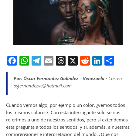
F
W
T
E
T
X
R
Li
S
a
h
el
m
h
e
n
h
c
at
e
ai
re
d
k
ar
Por: Óscar Fernández Galíndez – Venezuela
/ Correo:
osfernandezve@hotmail.com
e
s
gr
l
a
di
e
e
b
A
a
d
t
dI
Cuándo vemos algo, por ejemplo un color, ¿vemos todos
o
p
m
s
n
los mismos colores?. Con esta interrogante solo se nos
o
p
referimos a uno de nuestros sentidos, pero si extendemos
k
esta pregunta a todos los sentidos, y si, además, a nuestras
comprensiones e interpretación del mundo. ¿Qué nos