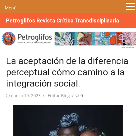
Menú
S
Petroglifos Revista Crítica Transdisciplinaria
a
l
t
a
r
La aceptación de la diferencia
a
l
perceptual cómo camino a la
c
integración social.
o
n
Publicada
Autor
enero 19, 2023
Editor Blog
0
t
el
e
n
i
d
o