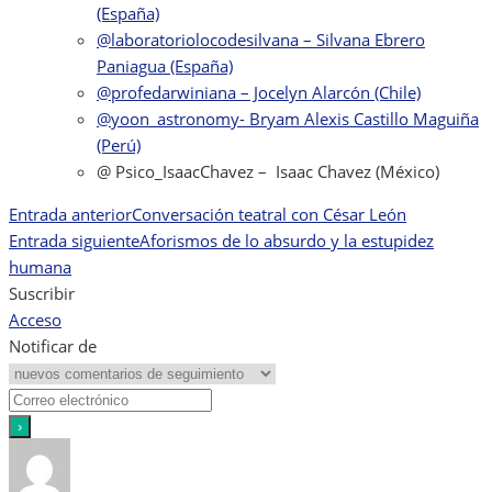
(España)
@laboratoriolocodesilvana – Silvana Ebrero
Paniagua (España)
@profedarwiniana – Jocelyn Alarcón (Chile)
@yoon_astronomy- Bryam Alexis Castillo Maguiña
(Perú)
@ Psico_IsaacChavez – Isaac Chavez (México)
Entrada anterior
Conversación teatral con César León
Navegación
Entrada siguiente
Aforismos de lo absurdo y la estupidez
de
humana
Suscribir
entradas
Acceso
Notificar de