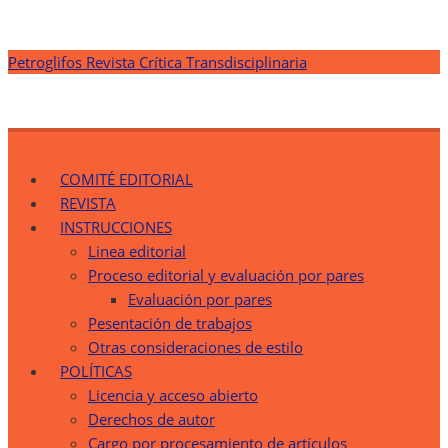
Saltar
Petroglifos Revista Crítica Transdisciplinaria
al
contenido
Petroglifos Revista Crítica Transdisciplinaria
Una Ventana Crítica desde la Transdisciplinariedad
COMITÉ EDITORIAL
REVISTA
INSTRUCCIONES
Linea editorial
Proceso editorial y evaluación por pares
Evaluación por pares
Pesentación de trabajos
Otras consideraciones de estilo
POLÍTICAS
Licencia y acceso abierto
Derechos de autor
Cargo por procesamiento de artículos