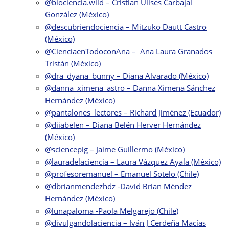
@biociencia.wild – Cristian Ulises Carbajal
González (México)
@descubriendociencia – Mitzuko Dautt Castro
(México)
@CienciaenTodoconAna – Ana Laura Granados
Tristán (México)
@dra_dyana_bunny – Diana Alvarado (México)
@danna_ximena_astro – Danna Ximena Sánchez
Hernández (México)
@pantalones_lectores – Richard Jiménez (Ecuador)
@diiabelen – Diana Belén Herver Hernández
(México)
@sciencepig – Jaime Guillermo (México)
@lauradelaciencia – Laura Vázquez Ayala (México)
@profesoremanuel – Emanuel Sotelo (Chile)
@dbrianmendezhdz -David Brian Méndez
Hernández (México)
@lunapaloma -Paola Melgarejo (Chile)
@divulgandolaciencia – Iván J Cerdeña Macías