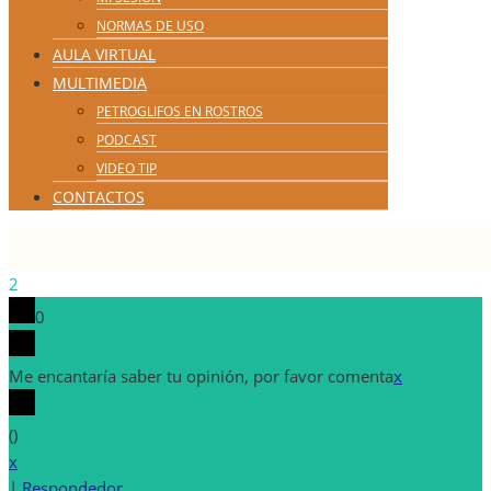
NORMAS DE USO
AULA VIRTUAL
MULTIMEDIA
PETROGLIFOS EN ROSTROS
PODCAST
VIDEO TIP
CONTACTOS
2
0
Me encantaría saber tu opinión, por favor comenta
x
(
)
x
|
Respondedor