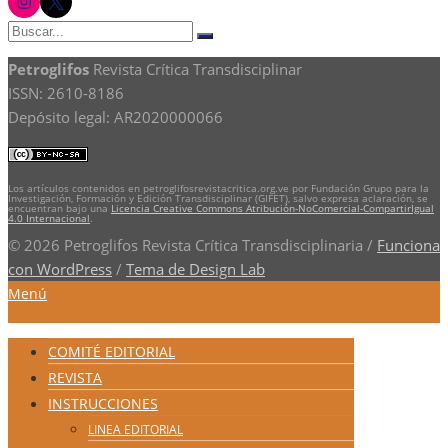
Buscar:
Buscar
Petroglifos
Revista Crítica Transdisciplinar
ISSN: 2610-8186
Depósito legal: AR2020000066
Los artículos contenidos en petroglifosrevistacritica.org.ve por Fundación Grupo para la
Investigación, Formación y Edición Transdisciplinar (GIFET), salvo expresa aclaración, se
encuentran bajo una
Licencia Creative Commons Atribución-NoComercial-CompartirIgual
4.0 Internacional
.
© 2026 Petroglifos Revista Crítica Transdisciplinaria
/
Funciona
con WordPress
/
Tema de Design Lab
Menú
COMITÉ EDITORIAL
REVISTA
INSTRUCCIONES
LINEA EDITORIAL