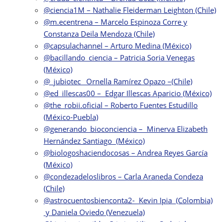
@ciencia1M – Nathalie Fleiderman Leighton (Chile)
@m.ecentrena – Marcelo Espinoza Corre y
Constanza Deila Mendoza (Chile)
@capsulachannel – Arturo Medina (México)
@bacillando_ciencia – Patricia Soria Venegas
(México)
@_jubiotec_ Ornella Ramírez Opazo –(Chile)
@ed_illescas00 – Edgar Illescas Aparicio (México)
@the_robii.oficial – Roberto Fuentes Estudillo
(México-Puebla)
@generando_bioconciencia – Minerva Elizabeth
Hernández Santiago (México)
@biologoshaciendocosas – Andrea Reyes García
(México)
@condezadeloslibros – Carla Araneda Condeza
(Chile)
@astrocuentosbienconta2- Kevin Ipia (Colombia)
y Daniela Oviedo (Venezuela)