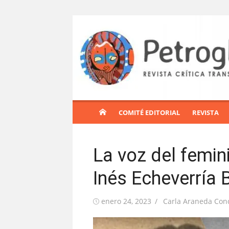
S
a
l
t
a
r
a
l
COMITÉ EDITORIAL
REVISTA
c
o
n
La voz del femini
t
e
Inés Echeverría 
n
i
Publicada
Autor
enero 24, 2023
Carla Araneda Con
d
el
o