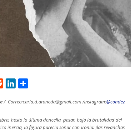
R
Li
S
e
n
h
d
k
ar
le
/ Correo:carla.d.araneda@gmail.com /Instagram:
@condez
di
e
e
mbra, hasta la última doncella, pasan bajo la brutalidad del
t
dI
ca inercia, la figura parecía soñar con ironía: ¡las revanchas
n