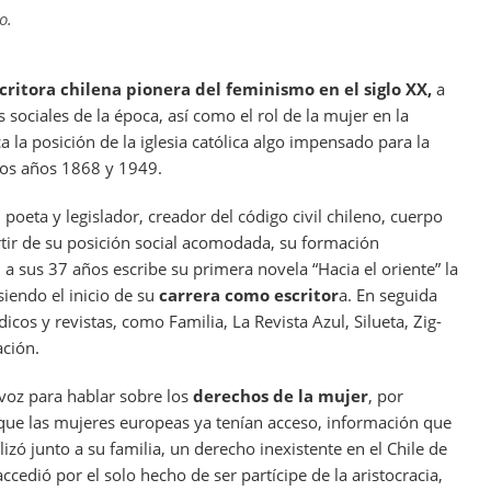
o.
critora chilena pionera del feminismo en el siglo XX,
a
s sociales de la época, así como el rol de la mujer en la
a la posición de la iglesia católica algo impensado para la
 los años 1868 y 1949.
r, poeta y legislador, creador del código civil chileno, cuerpo
artir de su posición social acomodada, su formación
, a sus 37 años escribe su primera novela “Hacia el oriente” la
iendo el inicio de su
carrera como escritor
a. En seguida
icos y revistas, como Familia, La Revista Azul, Silueta, Zig-
ación.
 voz para hablar sobre los
derechos de la mujer
, por
 que las mujeres europeas ya tenían acceso, información que
lizó junto a su familia, un derecho inexistente en el Chile de
ccedió por el solo hecho de ser partícipe de la aristocracia,