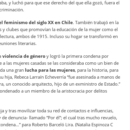
aba, y luchó para que ese derecho del que ella gozó, fuera el
criminación.
el feminismo del siglo XX en Chile
. También trabajó en la
s y clubes que promovían la educación de la mujer como el
 lectura, ambos de 1915. Incluso su hogar se transformó en
niones literarias.
la
violencia de género
y logró la primera condena por
ue a las mujeres casadas se las consideraba como un bien de
 da una gran
lucha para las mujeres
, para la historia, para
su hija, Rebeca Larraín Echeverría “fue asesinada a manos de
ra, un conocido arquitecto, hijo de un exministro de Estado.”
condenado a un miembro de la aristocracia por delitos
a y tras movilizar toda su red de contactos e influencias,
y de denuncia- llamado “Por él”; el cual tras mucho revuelo,
condena…” para Roberto Barceló Lira. (Natalia Espinoza C