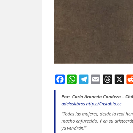
F
W
T
E
T
X
a
h
el
m
h
c
at
e
ai
re
Por: Carla Araneda Condeza – Chi
adeloslibros
https://instabio.cc
e
s
gr
l
a
“Todas las mujeres, desde la real he
b
A
a
d
macho enfurecido. Y en su aristocráti
o
p
m
s
ya vendrán!”