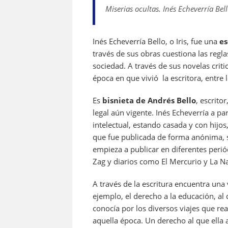
o
p
Miserias ocultas. Inés Echeverría Bell
k
Inés Echeverría Bello, o Iris, fue una
es
través de sus obras cuestiona las regla
sociedad. A través de sus novelas critic
época en que vivió la escritora, entre
Es
bisnieta de Andrés Bello
, escrito
legal aún vigente. Inés Echeverría a p
intelectual, estando casada y con hijos
que fue publicada de forma anónima, s
empieza a publicar en diferentes periód
Zag y diarios como El Mercurio y La N
A través de la escritura encuentra una
ejemplo, el derecho a la educación, al
conocía por los diversos viajes que rea
aquella época. Un derecho al que ella a