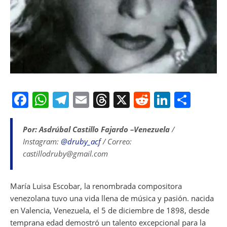
F
W
T
E
T
X
R
Li
S
a
h
el
m
h
e
n
h
c
at
e
ai
re
d
k
ar
Por: Asdrúbal Castillo Fajardo –Venezuela
/
Instagram:
@druby_acf
/ Correo:
e
s
gr
l
a
di
e
e
castillodruby@gmail.com
b
A
a
d
t
dI
o
p
m
s
n
María Luisa Escobar, la renombrada compositora
o
p
venezolana tuvo una vida llena de música y pasión. nacida
k
en Valencia, Venezuela, el 5 de diciembre de 1898, desde
temprana edad demostró un talento excepcional para la