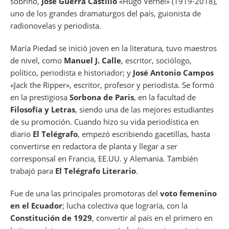
sobrino,
José Guerra Castillo
«Hugo Vernel» (1919-2018),
uno de los grandes dramaturgos del país, guionista de
radionovelas y periodista.
María Piedad se inició joven en la literatura, tuvo maestros
de nivel, como
Manuel J. Calle
, escritor, sociólogo,
político, periodista e historiador; y
José Antonio Campos
«Jack the Ripper», escritor, profesor y periodista. Se formó
en la prestigiosa
Sorbona de Paris
, en la facultad de
Filosofía y Letras
, siendo una de las mejores estudiantes
de su promoción. Cuando hizo su vida periodística en
diario
El Telégrafo
, empezó escribiendo gacetillas, hasta
convertirse en redactora de planta y llegar a ser
corresponsal en Francia, EE.UU. y Alemania. También
trabajó para
El Telégrafo Literario
.
Fue de una las principales promotoras del
voto femenino
en el Ecuador
; lucha colectiva que lograría, con la
Constitución de 1929
, convertir al país en el primero en