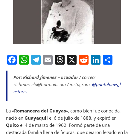
F
W
T
E
T
X
R
Li
S
a
h
el
m
h
e
n
h
c
at
e
ai
re
d
k
ar
Por: Richard Jiménez – Ecuador
/ correo:
richmarcelo@hotmail.com / instagram:
@pantalones_l
e
s
gr
l
a
di
e
e
ectores
b
A
a
d
t
dI
o
p
m
s
n
La «
Romancera del Guayas
», como bien fue conocida,
o
p
nació en
Guayaquil
el 6 de julio de 1888, y expiró en
k
Quito
el 4 de marzo de 1962. Formó parte de una
destacada familia llena de figuras, que dejaron legado en la