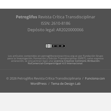
Petroglifos
Revista Crítica Transdisciplinar
ISSN: 2610-8186
Depósito legal: AR2020000066
Los artículos contenidos en petroglifosrevistacritica.org.ve por Fundación Grupo
para la Investigación, Formación y Edición Transdisciplinar (GIFET), salvo expresa
aclaración, se encuentran bajo una
Licencia Creative Commons Atribución-
NoComercial-CompartirIgual 4.0 Internacional
.
© 2026 Petroglifos Revista Crítica Transdisciplinaria
/
Funciona con
WordPress
/
Tema de Design Lab