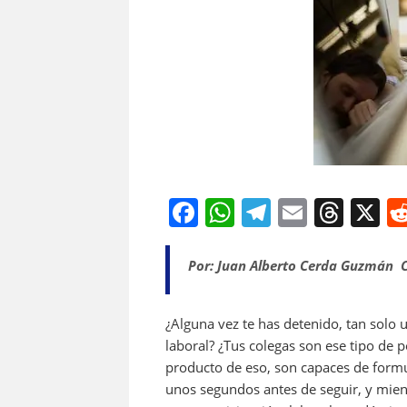
F
W
T
E
T
X
a
h
el
m
h
c
at
e
ai
re
Por: Juan Alberto Cerda Guzmán C
e
s
gr
l
a
b
A
a
d
¿Alguna vez te has detenido, tan solo
laboral? ¿Tus colegas son ese tipo de p
o
p
m
s
producto de eso, son capaces de formu
o
p
unos segundos antes de seguir, y mient