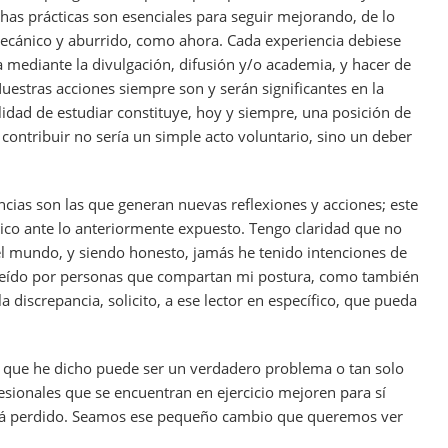
has prácticas son esenciales para seguir mejorando, de lo
ecánico y aburrido, como ahora. Cada experiencia debiese
da mediante la divulgación, difusión y/o academia, y hacer de
uestras acciones siempre son y serán significantes en la
lidad de estudiar constituye, hoy y siempre, una posición de
r, contribuir no sería un simple acto voluntario, sino un deber
encias son las que generan nuevas reflexiones y acciones; este
mico ante lo anteriormente expuesto. Tengo claridad que no
 el mundo, y siendo honesto, jamás he tenido intenciones de
a leído por personas que compartan mi postura, como también
a discrepancia, solicito, a ese lector en específico, que pueda
o que he dicho puede ser un verdadero problema o tan solo
esionales que se encuentran en ejercicio mejoren para sí
tá perdido. Seamos ese pequeño cambio que queremos ver