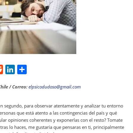
R
Li
S
e
n
h
d
k
ar
hile /
Correo:
elpsicodudoso@gmail.com
di
e
e
t
dI
 un segundo, para observar atentamente y analizar tu entorno
ersonas que está atento a las contingencias del país y qué
n
lar opiniones coherentes y exponerlas con el resto? Tomate
ras lo haces, me gustaría que pensaras en ti, principalmente