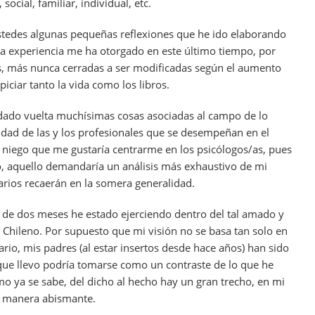
social, familiar, individual, etc.
ustedes algunas pequeñas reflexiones que he ido elaborando
la experiencia me ha otorgado en este último tiempo, por
s, más nunca cerradas a ser modificadas según el aumento
iciar tanto la vida como los libros.
dado vuelta muchísimas cosas asociadas al campo de lo
lidad de las y los profesionales que se desempeñan en el
es niego que me gustaría centrarme en los psicólogos/as, pues
o, aquello demandaría un análisis más exhaustivo de mi
arios recaerán en la somera generalidad.
 de dos meses he estado ejerciendo dentro del tal amado y
 Chileno. Por supuesto que mi visión no se basa tan solo en
ario, mis padres (al estar insertos desde hace años) han sido
que llevo podría tomarse como un contraste de lo que he
 ya se sabe, del dicho al hecho hay un gran trecho, en mi
e manera abismante.