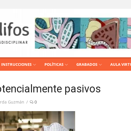
INSTRUCCIONES
POLÍTICAS
GRABADOS
AULA VIRT
otencialmente pasivos
Cerda Guzmán
0