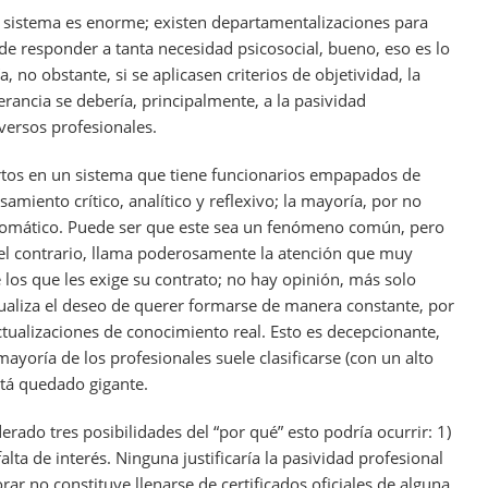
te sistema es enorme; existen departamentalizaciones para
 de responder a tanta necesidad psicosocial, bueno, eso es lo
 no obstante, si se aplicasen criterios de objetividad, la
perancia se debería, principalmente, a la pasividad
ersos profesionales.
rtos en un sistema que tiene funcionarios empapados de
samiento crítico, analítico y reflexivo; la mayoría, por no
tomático. Puede ser que este sea un fenómeno común, pero
 el contrario, llama poderosamente la atención que muy
los que les exige su contrato; no hay opinión, más solo
isualiza el deseo de querer formarse de manera constante, por
ctualizaciones de conocimiento real. Esto es decepcionante,
mayoría de los profesionales suele clasificarse (con un alto
stá quedado gigante.
rado tres posibilidades del “por qué” esto podría ocurrir: 1)
falta de interés. Ninguna justificaría la pasividad profesional
ar no constituye llenarse de certificados oficiales de alguna