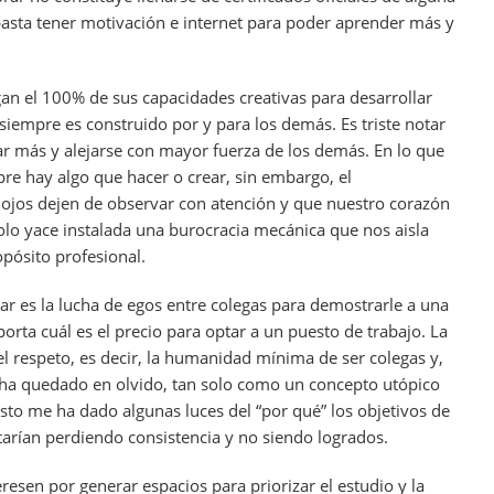
 basta tener motivación e internet para poder aprender más y
an el 100% de sus capacidades creativas para desarrollar
iempre es construido por y para los demás. Es triste notar
r más y alejarse con mayor fuerza de los demás. En lo que
pre hay algo que hacer o crear, sin embargo, el
ojos dejen de observar con atención y que nuestro corazón
olo yace instalada una burocracia mecánica que nos aisla
pósito profesional.
r es la lucha de egos entre colegas para demostrarle a una
orta cuál es el precio para optar a un puesto de trabajo. La
el respeto, es decir, la humanidad mínima de ser colegas y,
 ha quedado en olvido, tan solo como un concepto utópico
Esto me ha dado algunas luces del “por qué” los objetivos de
estarían perdiendo consistencia y no siendo logrados.
eresen por generar espacios para priorizar el estudio y la