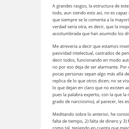
A grandes rasgos, la estructura de es
todo, aun siendo esto así, no es capaz
que siempre se le comenta a la mayoría,
verdad sería otra, es decir, que la ino
acostumbrada que han asumido los div
Me atrevería a decir que estamos inse
pasividad intelectual, castrados de pen
decir todos, funcionando en modo au
no por eso deja de ser alarmante. Por
pocas personas sepan algo más allá de 
replica de lo que otros dicen; no se v
lo que dejan en claro que no existen a
pues la palabra experto, con la que la 
grado de narcisismo), al parecer, les e
Meditando sobre lo anterior, he conside
falta de tiempo, 2) falta de dinero y 3) 
como tal, teniendo en cuenta que mejor