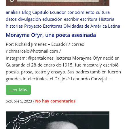
c
e
o
c
análisis
Blog
Capítulo Ecuador
conocimiento
cultura
l
t
datos
divulgación
educación
escribir
escritura
Historia
o
o
historias
Proyecto Escritoras Olvidadas de América Latina
q
r
Morayma Ofyr, una poeta asesinada
u
i
i
Por: Richard Jiménez – Ecuador / correo:
a
a
richmarcelo@hotmail.com /
i
l
instagram: @pantalones_lectores Morayma Ofyr nació en
n
e
s
Guaranda el 28 de enero de 1915, fue maestra y escribió
n
p
poesía, prosa, teatro y ensayo. Sus padres también fueron
l
i
grandes intelectuales: el Dr. José Leonardo Carvajal ...
a
r
l
Leer Más
a
i
d
e
No hay comentarios
octubre 5, 2023
/
t
a
n
e
e
M
r
n
o
a
l
r
t