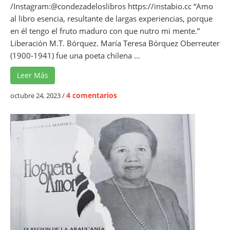
u
/Instagram:@condezadeloslibros https://instabio.cc “Amo
c
al libro esencia, resultante de largas experiencias, porque
a
en él tengo el fruto maduro con que nutro mi mente.”
d
Liberación M.T. Bórquez. María Teresa Bórquez Oberreuter
o
(1900-1941) fue una poeta chilena ...
r
a
Leer Más
e
4 comentarios
octubre 24, 2023
/
n
M
a
r
í
a
T
e
r
e
s