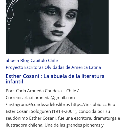
a
a
u
o
y
r
b
m
a
r
a
c
a
O
h
m
f
i
i
y
l
s
r
e
t
,
n
abuela
Blog
Capítulo Chile
r
u
a
Proyecto Escritoras Olvidadas de América Latina
a
n
e
l
Esther Cosani : La abuela de la literatura
a
I
i
infantil
p
v
a
o
Por: Carla Araneda Condeza – Chile /
e
n
e
Correo:carla.d.araneda@gmail.com
r
a
t
/Instagram:@condezadeloslibros https://instabio.cc Rita
n
.
a
Ester Cosani Sologuren (1914-2001), conocida por su
a
a
C
seudónimo Esther Cosani, fue una escritora, dramaturga e
s
o
ilustradora chilena. Una de las grandes pioneras y