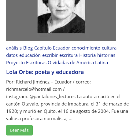
D
e
e
C
l
i
m
e
a
n
r
c
:
análisis
Blog
Capítulo Ecuador
conocimiento
i
cultura
E
a
datos
educación
escribir
escritura
Historia
historias
n
s
Proyecto Escritoras Olvidadas de América Latina
t
d
Lola Orbe: poeta y educadora
r
e
e
Por: Richard Jiménez – Ecuador / correo:
l
e
richmarcelo@hotmail.com /
a
l
instagram: @pantalones_lectores La autora nació en el
E
a
cantón Otavalo, provincia de Imbabura, el 31 de marzo de
d
m
1920; y murió en Quito, el 16 de agosto de 2004. Fue una
u
o
c
valiosa profesora normalista, ...
r
a
,
Leer Más
c
l