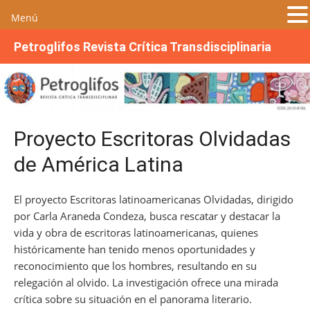
Menú
S
Petroglifos Revista Crítica Transdisciplinaria
a
l
t
a
r
Proyecto Escritoras Olvidadas
a
l
de América Latina
c
o
El proyecto Escritoras latinoamericanas Olvidadas, dirigido
n
por Carla Araneda Condeza, busca rescatar y destacar la
t
vida y obra de escritoras latinoamericanas, quienes
e
históricamente han tenido menos oportunidades y
n
reconocimiento que los hombres, resultando en su
i
relegación al olvido. La investigación ofrece una mirada
d
crítica sobre su situación en el panorama literario.
o