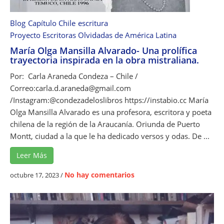
a
B
Blog
Capítulo Chile
escritura
ó
Proyecto Escritoras Olvidadas de América Latina
r
María Olga Mansilla Alvarado- Una prolífica
q
trayectoria inspirada en la obra mistraliana.
u
e
Por: Carla Araneda Condeza – Chile /
z
Correo:carla.d.araneda@gmail.com
y
/Instagram:@condezadeloslibros https://instabio.cc María
e
Olga Mansilla Alvarado es una profesora, escritora y poeta
l
chilena de la región de la Araucanía. Oriunda de Puerto
O
Montt, ciudad a la que le ha dedicado versos y odas. De ...
l
Leer Más
v
i
e
No hay comentarios
octubre 17, 2023
/
d
n
o
M
a
r