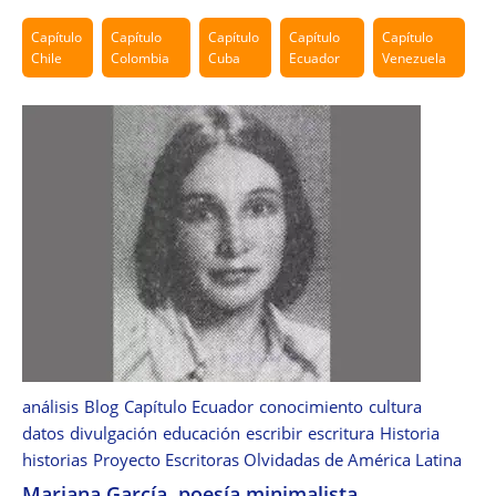
Capítulo
Capítulo
Capítulo
Capítulo
Capítulo
Chile
Colombia
Cuba
Ecuador
Venezuela
análisis
Blog
Capítulo Ecuador
conocimiento
cultura
datos
divulgación
educación
escribir
escritura
Historia
historias
Proyecto Escritoras Olvidadas de América Latina
Mariana García, poesía minimalista