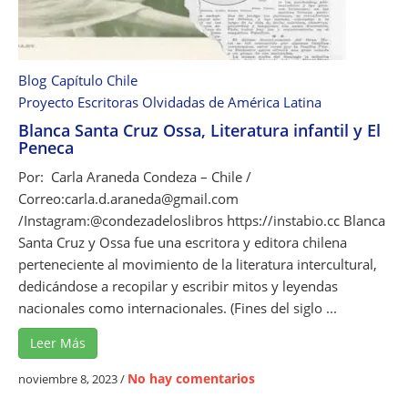
a
r
c
í
Blog
Capítulo Chile
a
Proyecto Escritoras Olvidadas de América Latina
,
Blanca Santa Cruz Ossa, Literatura infantil y El
p
Peneca
o
e
Por: Carla Araneda Condeza – Chile /
s
Correo:carla.d.araneda@gmail.com
í
/Instagram:@condezadeloslibros https://instabio.cc Blanca
a
Santa Cruz y Ossa fue una escritora y editora chilena
m
perteneciente al movimiento de la literatura intercultural,
i
dedicándose a recopilar y escribir mitos y leyendas
n
nacionales como internacionales. (Fines del siglo ...
i
Leer Más
m
a
e
No hay comentarios
noviembre 8, 2023
/
l
n
i