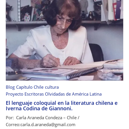
í
a
O
l
g
a
M
a
n
s
i
l
l
Blog
Capítulo Chile
cultura
a
Proyecto Escritoras Olvidadas de América Latina
A
El lenguaje coloquial en la literatura chilena e
l
Iverna Codina de Giannoni.
v
a
Por: Carla Araneda Condeza – Chile /
r
Correo:carla.d.araneda@gmail.com