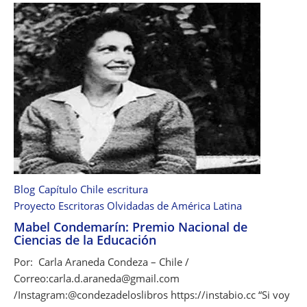
B
s
l
t
a
a
n
c
a
S
a
n
t
a
C
Blog
Capítulo Chile
escritura
r
Proyecto Escritoras Olvidadas de América Latina
u
Mabel Condemarín: Premio Nacional de
z
Ciencias de la Educación
O
s
Por: Carla Araneda Condeza – Chile /
s
Correo:carla.d.araneda@gmail.com
a
/Instagram:@condezadeloslibros https://instabio.cc “Si voy