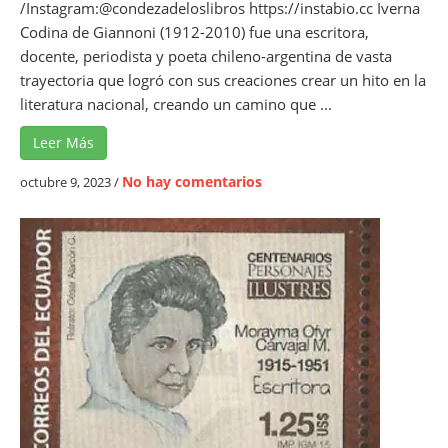
a
/Instagram:@condezadeloslibros https://instabio.cc Iverna
d
Codina de Giannoni (1912-2010) fue una escritora,
o
docente, periodista y poeta chileno-argentina de vasta
-
trayectoria que logró con sus creaciones crear un hito en la
U
literatura nacional, creando un camino que ...
n
Leer Más
a
p
e
No hay comentarios
octubre 9, 2023
/
r
n
o
E
l
l
í
l
f
e
i
n
c
g
a
u
t
a
r
j
a
e
y