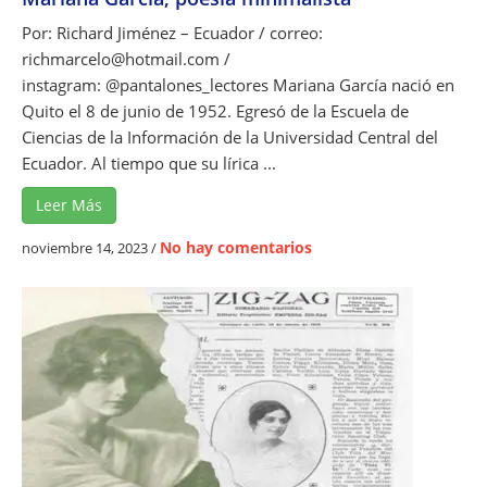
Por: Richard Jiménez – Ecuador / correo:
richmarcelo@hotmail.com /
instagram: @pantalones_lectores Mariana García nació en
Quito el 8 de junio de 1952. Egresó de la Escuela de
Ciencias de la Información de la Universidad Central del
Ecuador. Al tiempo que su lírica ...
Leer Más
e
No hay comentarios
noviembre 14, 2023
/
n
M
a
r
i
a
n
a
G