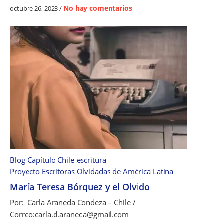
i
e
No hay comentarios
octubre 26, 2023
/
a
ó
n
m
n
L
u
o
e
l
r
a
t
O
e
r
y
b
e
e
l
:
o
p
l
o
v
e
i
Blog
Capítulo Chile
escritura
t
d
Proyecto Escritoras Olvidadas de América Latina
a
o
María Teresa Bórquez y el Olvido
y
e
Por: Carla Araneda Condeza – Chile /
d
Correo:carla.d.araneda@gmail.com