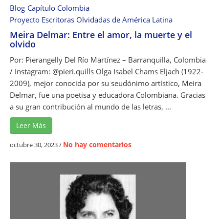
a
E
Blog
Capítulo Colombia
r
l
Proyecto Escritoras Olvidadas de América Latina
í
P
Meira Delmar: Entre el amor, la muerte y el
n
e
olvido
:
n
P
Por: Pierangelly Del Río Martínez – Barranquilla, Colombia
e
r
/ Instagram: @pieri.quills Olga Isabel Chams Eljach (1922-
c
e
2009), mejor conocida por su seudónimo artístico, Meira
a
m
Delmar, fue una poetisa y educadora Colombiana. Gracias
i
a su gran contribución al mundo de las letras, ...
o
Leer Más
N
a
e
No hay comentarios
octubre 30, 2023
/
c
n
i
M
o
e
n
i
a
r
l
a
d