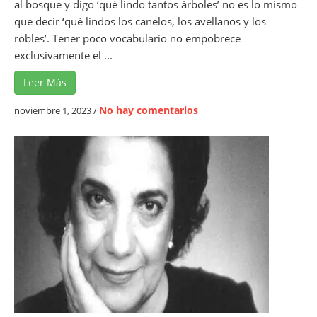
,
al bosque y digo ‘qué lindo tantos árboles’ no es lo mismo
L
que decir ‘qué lindos los canelos, los avellanos y los
i
robles’. Tener poco vocabulario no empobrece
t
exclusivamente el ...
e
Leer Más
r
a
e
No hay comentarios
noviembre 1, 2023
/
t
n
u
M
r
a
a
b
i
e
n
l
f
C
a
o
n
n
t
d
i
e
l
m
y