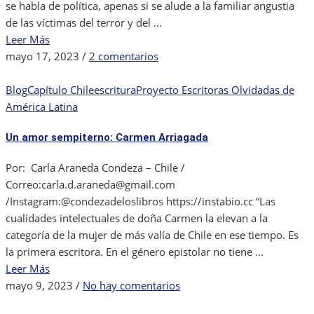
se habla de política, apenas si se alude a la familiar angustia
de las víctimas del terror y del ...
Leer Más
en
mayo 17, 2023
/
2 comentarios
Académica,
crítica
Blog
Capítulo Chile
escritura
Proyecto Escritoras Olvidadas de
literaria
América Latina
y
Un amor sempiterno: Carmen Arriagada
poeta
chilena:
Por: Carla Araneda Condeza – Chile /
Alicia
Correo:carla.d.araneda@gmail.com
Galaz
/Instagram:@condezadeloslibros https://instabio.cc “Las
cualidades intelectuales de doña Carmen la elevan a la
categoría de la mujer de más valía de Chile en ese tiempo. Es
la primera escritora. En el género epistolar no tiene ...
Leer Más
en
mayo 9, 2023
/
No hay comentarios
Un