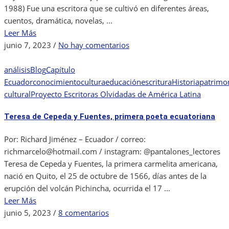
1988) Fue una escritora que se cultivó en diferentes áreas,
cuentos, dramática, novelas, ...
Leer Más
en
junio 7, 2023
/
No hay comentarios
Chela
Reyes:
análisis
Blog
Capítulo
Una
Ecuador
conocimiento
cultura
educación
escritura
Historia
patrimo
poesía
cultural
Proyecto Escritoras Olvidadas de América Latina
apasionada.
Teresa de Cepeda y Fuentes, primera poeta ecuatoriana
Por: Richard Jiménez – Ecuador / correo:
richmarcelo@hotmail.com / instagram: @pantalones_lectores
Teresa de Cepeda y Fuentes, la primera carmelita americana,
nació en Quito, el 25 de octubre de 1566, días antes de la
erupción del volcán Pichincha, ocurrida el 17 ...
Leer Más
en
junio 5, 2023
/
8 comentarios
Teresa