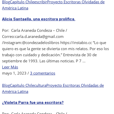
amor
Blog
Capítulo Chile
escribir
Proyecto Escritoras Olvidadas de
sempiterno:
América Latina
Carmen
Alicia Santaella, una escritora prolífica.
Arriagada
Por: Carla Araneda Condeza – Chile /
Correo:carla.d.araneda@gmail.com
/Instagram:@condezadeloslibros https://instabio.cc “Lo que
quiero es que la gente se divierta con mis relatos. Por eso los
trabajo con cuidado y dedicación.” Entrevista de 30 de
septiembre de 1993. Las últimas noticias. P 7 ...
Leer Más
en
mayo 1, 2023
/
3 comentarios
Alicia
Santaella,
Blog
Capítulo Chile
cultura
Proyecto Escritoras Olvidadas de
una
América Latina
escritora
¿Violeta Parra fue una escritora?
prolífica.
Por: Carla Araneda Condeza – Chile /