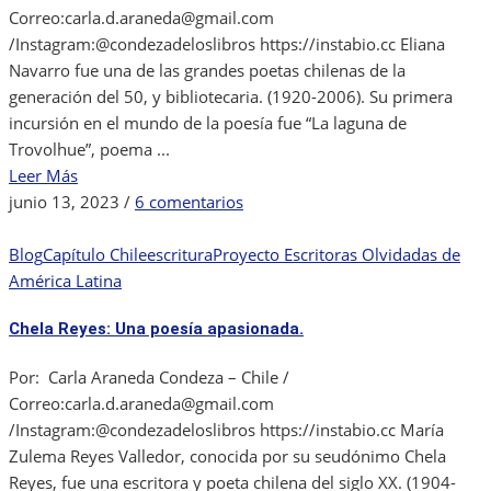
Correo:carla.d.araneda@gmail.com
/Instagram:@condezadeloslibros https://instabio.cc Eliana
Navarro fue una de las grandes poetas chilenas de la
generación del 50, y bibliotecaria. (1920-2006). Su primera
incursión en el mundo de la poesía fue “La laguna de
Trovolhue”, poema ...
Leer Más
en
junio 13, 2023
/
6 comentarios
Eliana
Navarro
Blog
Capítulo Chile
escritura
Proyecto Escritoras Olvidadas de
y
América Latina
la
Chela Reyes: Una poesía apasionada.
soledad
de
Por: Carla Araneda Condeza – Chile /
la
Correo:carla.d.araneda@gmail.com
mujer
/Instagram:@condezadeloslibros https://instabio.cc María
en
Zulema Reyes Valledor, conocida por su seudónimo Chela
la
Reyes, fue una escritora y poeta chilena del siglo XX. (1904-
poesía.