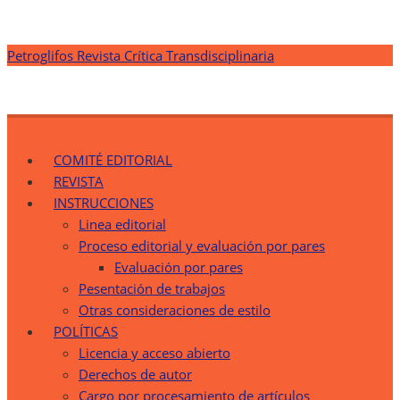
Saltar
Petroglifos Revista Crítica Transdisciplinaria
al
contenido
Petroglifos Revista Crítica Transdisciplinaria
Una Ventana Crítica desde la Transdisciplinariedad
COMITÉ EDITORIAL
REVISTA
INSTRUCCIONES
Linea editorial
Proceso editorial y evaluación por pares
Evaluación por pares
Pesentación de trabajos
Otras consideraciones de estilo
POLÍTICAS
Licencia y acceso abierto
Derechos de autor
Cargo por procesamiento de artículos