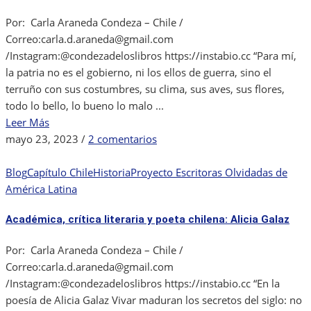
Por: Carla Araneda Condeza – Chile /
Correo:carla.d.araneda@gmail.com
/Instagram:@condezadeloslibros https://instabio.cc “Para mí,
la patria no es el gobierno, ni los ellos de guerra, sino el
terruño con sus costumbres, su clima, sus aves, sus flores,
todo lo bello, lo bueno lo malo ...
Leer Más
en
mayo 23, 2023
/
2 comentarios
Delie
Rouge
Blog
Capítulo Chile
Historia
Proyecto Escritoras Olvidadas de
y
América Latina
los
Académica, crítica literaria y poeta chilena: Alicia Galaz
derechos
de
Por: Carla Araneda Condeza – Chile /
la
Correo:carla.d.araneda@gmail.com
mujer.
/Instagram:@condezadeloslibros https://instabio.cc “En la
poesía de Alicia Galaz Vivar maduran los secretos del siglo: no