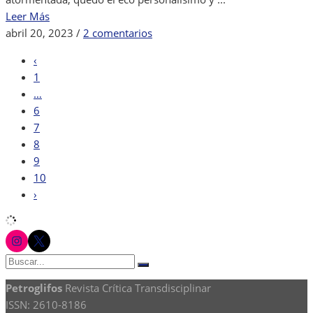
Leer Más
en
abril 20, 2023
/
2 comentarios
Teresa
‹
Wilms
1
Montt
…
6
7
8
9
10
›
instagram
twitter
Buscar:
Buscar
Petroglifos
Revista Crítica Transdisciplinar
ISSN: 2610-8186