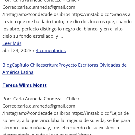
Correo:carla.d.araneda@gmail.com
/Instagram:@condezadeloslibros https://instabio.cc “Gracias a
la vida que me ha dado tanto; me dio dos luceros que, cuando
los abro, perfecto distingo lo negro del blanco, y en el alto
cielo su fondo estrellado, y ...
Leer Más
en
abril 24, 2023
/
4 comentarios
¿Violeta
Parra
Blog
Capítulo Chile
escritura
Proyecto Escritoras Olvidadas de
fue
América Latina
una
Teresa Wilms Montt
escritora?
Por: Carla Araneda Condeza – Chile /
Correo:carla.d.araneda@gmail.com
/Instagram:@condezadeloslibros https://instabio.cc “Lejos de
su tierra, a la que vinculaba la tragedia de su vida, se fue para
siempre una mañana y, tras el recuerdo de su existencia
atormentada, quedo el eco personalísimo y ...