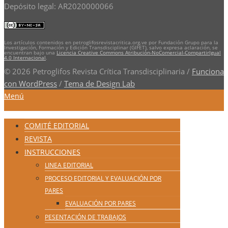
Depósito legal: AR2020000066
Los artículos contenidos en petroglifosrevistacritica.org.ve por Fundación Grupo para la
Investigación, Formación y Edición Transdisciplinar (GIFET), salvo expresa aclaración, se
encuentran bajo una
Licencia Creative Commons Atribución-NoComercial-CompartirIgual
4.0 Internacional
.
© 2026 Petroglifos Revista Crítica Transdisciplinaria
/
Funciona
con WordPress
/
Tema de Design Lab
Menú
COMITÉ EDITORIAL
REVISTA
INSTRUCCIONES
LINEA EDITORIAL
PROCESO EDITORIAL Y EVALUACIÓN POR
PARES
EVALUACIÓN POR PARES
PESENTACIÓN DE TRABAJOS