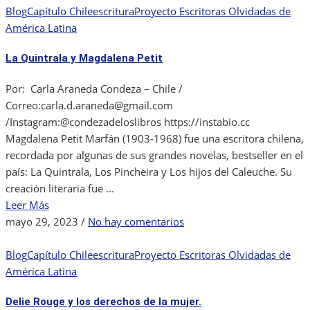
de
Blog
Capítulo Chile
escritura
Proyecto Escritoras Olvidadas de
Cepeda
América Latina
y
La Quintrala y Magdalena Petit
Fuentes,
primera
Por: Carla Araneda Condeza – Chile /
poeta
Correo:carla.d.araneda@gmail.com
ecuatoriana
/Instagram:@condezadeloslibros https://instabio.cc
Magdalena Petit Marfán (1903-1968) fue una escritora chilena,
recordada por algunas de sus grandes novelas, bestseller en el
país: La Quintrala, Los Pincheira y Los hijos del Caleuche. Su
creación literaria fue ...
Leer Más
en
mayo 29, 2023
/
No hay comentarios
La
Quintrala
Blog
Capítulo Chile
escritura
Proyecto Escritoras Olvidadas de
y
América Latina
Magdalena
Delie Rouge y los derechos de la mujer.
Petit