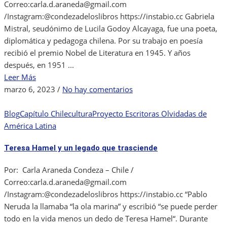
Correo:carla.d.araneda@gmail.com
/Instagram:@condezadeloslibros https://instabio.cc Gabriela
Mistral, seudónimo de Lucila Godoy Alcayaga, fue una poeta,
diplomática y pedagoga chilena. Por su trabajo en poesía
recibió el premio Nobel de Literatura en 1945. Y años
después, en 1951 ...
Leer Más
en
marzo 6, 2023
/
No hay comentarios
Gabriela
Mistral
Blog
Capítulo Chile
cultura
Proyecto Escritoras Olvidadas de
y
América Latina
su
Teresa Hamel y un legado que trasciende
Desolación.
Por: Carla Araneda Condeza – Chile /
Correo:carla.d.araneda@gmail.com
/Instagram:@condezadeloslibros https://instabio.cc “Pablo
Neruda la llamaba “la ola marina” y escribió “se puede perder
todo en la vida menos un dedo de Teresa Hamel“. Durante