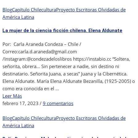
María
Elena
Blog
Capítulo Chile
cultura
Proyecto Escritoras Olvidadas de
Gertner
América Latina
escritora,
La mujer de la ciencia ficción chilena. Elena Aldunate
periodista,
actriz,
Por: Carla Araneda Condeza – Chile /
guionista
Correo:carla.d.araneda@gmail.com
y
/Instagram:@condezadeloslibros https://instabio.cc “Soltera,
directora
señorita, obrera… Sin pertenecer a nadie, sin destino ni
chilena.
destinatario. Señorita Juana, a secas” Juana y la Cibernética.
Elena Aldunate. María Elena Aldunate Bezanilla, (1925-2005) o
como era conocida en el ...
Leer Más
en
febrero 17, 2023
/
9 comentarios
La
mujer
Blog
Capítulo Chile
cultura
Proyecto Escritoras Olvidadas de
de
América Latina
la