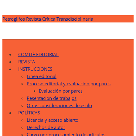
Saltar
Petroglifos Revista Crítica Transdisciplinaria
al
contenido
Petroglifos Revista Crítica Transdisciplinaria
Una Ventana Crítica desde la Transdisciplinariedad
COMITÉ EDITORIAL
REVISTA
INSTRUCCIONES
Linea editorial
Proceso editorial y evaluación por pares
Evaluación por pares
Pesentación de trabajos
Otras consideraciones de estilo
POLÍTICAS
Licencia y acceso abierto
Derechos de autor
Cargo por procesamiento de artículos