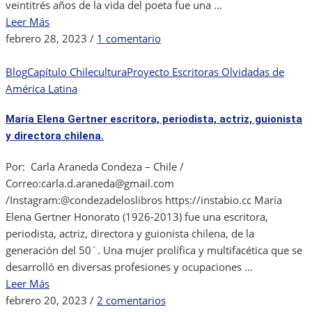
veintitrés años de la vida del poeta fue una ...
Leer Más
en
febrero 28, 2023
/
1 comentario
Teresa
Hamel
Blog
Capítulo Chile
cultura
Proyecto Escritoras Olvidadas de
y
América Latina
un
María Elena Gertner escritora, periodista, actriz, guionista
legado
y directora chilena.
que
trasciende
Por: Carla Araneda Condeza – Chile /
Correo:carla.d.araneda@gmail.com
/Instagram:@condezadeloslibros https://instabio.cc María
Elena Gertner Honorato (1926-2013) fue una escritora,
periodista, actriz, directora y guionista chilena, de la
generación del 50´. Una mujer prolífica y multifacética que se
desarrolló en diversas profesiones y ocupaciones ...
Leer Más
en
febrero 20, 2023
/
2 comentarios