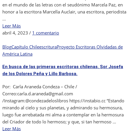
en el mundo de las letras con el seudónimo Marcela Paz, en
honor a la escritora Marcella Auclair, una escritora, periodista
...
Leer Más
en
abril 4, 2023
/
1 comentario
Marcela
Paz:
Blog
Capítulo Chile
escritura
Proyecto Escritoras Olvidadas de
La
América Latina
creadora
En busca de las primeras escritoras chilenas. Sor Josefa
de
de los Dolores Peña y Lillo Barbosa.
Papelucho
Por: Carla Araneda Condeza – Chile /
Correo:carla.d.araneda@gmail.com
/Instagram:@condezadeloslibros https://instabio.cc “Estando
mirando al cielo y sus planetas, y admirando su hermosura,
luego fue arrebatada mi alma a contemplar en la hermosura
del Criador de todo lo hermoso; y que, si tan hermoso ...
Leer Más