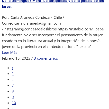
Delía Domínguez Mohr: La antipoesía y de la poesía de los
ciencia
lares.
ficción
chilena.
Por: Carla Araneda Condeza – Chile /
Elena
Correo:carla.d.araneda@gmail.com
Aldunate
/Instagram:@condezadeloslibros https://instabio.cc “Mi papel
fundamental va a ser incorporar el pensamiento de la mujer
creadora en la literatura actual y la integración de la poesía
joven de la provincia en el contexto nacional”, explicó ...
Leer Más
en
febrero 15, 2023
/
3 comentarios
Delía
‹
Domínguez
1
Mohr:
…
La
7
antipoesía
8
y
9
de
10
la
›