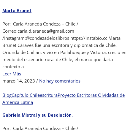
de
Marta Brunet
Chile:
Mercedes
Por: Carla Araneda Condeza – Chile /
Marín
Correo:carla.d.araneda@gmail.com
del
/Instagram:@condezadeloslibros https://instabio.cc Marta
Solar.
Brunet Cáraves fue una escritora y diplomática de Chile.
Oriunda de Chillán, vivió en Pailahueque y Victoria, creció en
medio del escenario rural de Chile, el marco que daría
contexto a ...
Leer Más
en
marzo 14, 2023
/
No hay comentarios
Marta
Brunet
Blog
Capítulo Chile
escritura
Proyecto Escritoras Olvidadas de
América Latina
Gabriela Mistral y su Desolación.
Por: Carla Araneda Condeza – Chile /