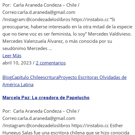
Por: Carla Araneda Condeza – Chile /
Correo:carla.d.araneda@gmail.com
/Instagram:@condezadeloslibros https://instabio.cc “Si
preocuparse, haberse interesado en la otra mitad de la especie
que no tiene voz es ser feminista, lo soy” Mercedes Valdivieso.
Mercedes Valenzuela Álvarez, o más conocida por su
seudónimo Mercedes ...
Leer Más
en
abril 10, 2023
/
2 comentarios
Mercedes
Valdivieso:
Blog
Capítulo Chile
escritura
Proyecto Escritoras Olvidadas de
“Cómo
América Latina
cambiar
Marcela Paz: La creadora de Papelucho
un
mundo
Por: Carla Araneda Condeza – Chile /
mal
Correo:carla.d.araneda@gmail.com
hecho”.
/Instagram:@condezadeloslibros https://instabio.cc Esther
Huneeus Salas fue una escritora chilena que se hizo conocida