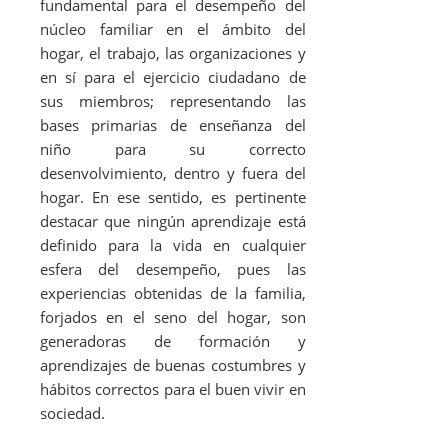
o
p
m
s
fundamental para el desempeño del
t
dI
núcleo familiar en el ámbito del
o
p
n
hogar, el trabajo, las organizaciones y
k
en sí para el ejercicio ciudadano de
sus miembros; representando las
bases primarias de enseñanza del
niño para su correcto
desenvolvimiento, dentro y fuera del
hogar. En ese sentido, es pertinente
destacar que ningún aprendizaje está
definido para la vida en cualquier
esfera del desempeño, pues las
experiencias obtenidas de la familia,
forjados en el seno del hogar, son
generadoras de formación y
aprendizajes de buenas costumbres y
hábitos correctos para el buen vivir en
sociedad.