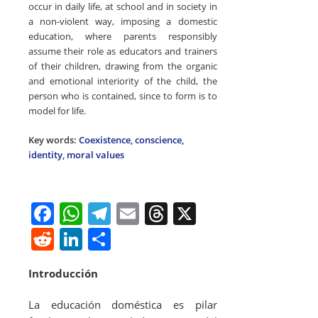
occur in daily life, at school and in society in
a non-violent way, imposing a domestic
education, where parents responsibly
assume their role as educators and trainers
of their children, drawing from the organic
and emotional interiority of the child, the
person who is contained, since to form is to
model for life.
Key words:
Coexistence
,
conscience
,
identity
,
moral values
F
W
T
E
T
X
a
h
el
m
h
R
Li
S
c
at
e
ai
re
e
n
h
Introducción
e
s
gr
l
a
d
k
ar
b
A
a
d
di
e
e
La educación doméstica es pilar