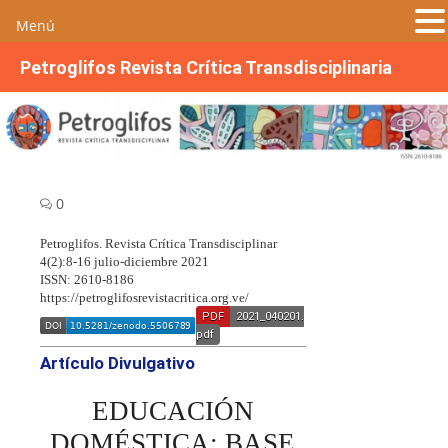
Menú
S
Petroglifos Revista Crítica Transdisciplinaria
a
l
t
a
r
a
0
l
c
Petroglifos. Revista Crítica Transdisciplinar
4(2):8-16 julio-diciembre 2021
o
ISSN: 2610-8186
n
https://petroglifosrevistacritica.org.ve/
t
PDF
2021_040201.
pdf
e
Artículo Divulgativo
n
i
EDUCACIÓN
d
o
DOMÉSTICA: BASE