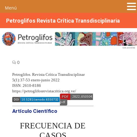
Menú
S
Petroglifos Revista Crítica Transdisciplinaria
a
l
t
a
r
a
0
l
c
Petroglifos. Revista Crítica Transdisciplinar
5(1):37-53 enero-junio 2022
o
ISSN: 2610-8186
n
https://petroglifosrevistacritica.org.ve/
t
PDF
2022_050104.
pdf
e
Artículo Científico
n
i
FRECUENCIA DE
d
o
CASOS