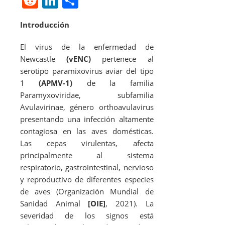
R
Li
S
c
at
e
ai
re
e
n
h
Introducción
e
s
gr
l
a
d
k
ar
b
A
a
d
di
e
e
El virus de la enfermedad de
o
p
m
s
Newcastle
t
dI
(vENC)
pertenece al
serotipo paramixovirus aviar del tipo
o
p
n
1
(APMV-1)
de la familia
k
Paramyxoviridae, subfamilia
Avulavirinae, género
orthoavulavirus
presentando una infección altamente
contagiosa en las aves domésticas.
Las cepas virulentas, afecta
principalmente al sistema
respiratorio, gastrointestinal, nervioso
y reproductivo de diferentes especies
de aves (Organización Mundial de
Sanidad Animal
[OIE]
, 2021). La
severidad de los signos está