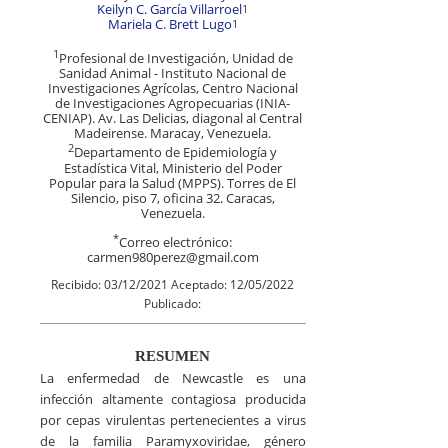
Keilyn C. García Villarroel
1
Mariela C. Brett Lugo
1
1
Profesional de Investigación, Unidad de
Sanidad Animal - Instituto Nacional de
Investigaciones Agrícolas, Centro Nacional
de Investigaciones Agropecuarias (INIA-
CENIAP). Av. Las Delicias, diagonal al Central
Madeirense. Maracay, Venezuela.
2
Departamento de Epidemiología y
Estadística Vital, Ministerio del Poder
Popular para la Salud (MPPS). Torres de El
Silencio, piso 7, oficina 32. Caracas,
Venezuela.
*
Correo electrónico:
carmen980perez@gmail.com
Recibido: 03/12/2021 Aceptado: 12/05/2022
Publicado:
RESUMEN
La enfermedad de Newcastle es una
infección altamente contagiosa producida
por cepas virulentas pertenecientes a virus
de la familia Paramyxoviridae, género