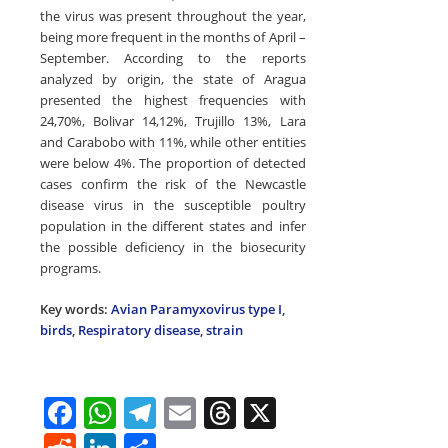
the virus was present throughout the year,
being more frequent in the months of April –
September. According to the reports
analyzed by origin, the state of Aragua
presented the highest frequencies with
24,70%, Bolivar 14,12%, Trujillo 13%, Lara
and Carabobo with 11%, while other entities
were below 4%. The proportion of detected
cases confirm the risk of the Newcastle
disease virus in the susceptible poultry
population in the different states and infer
the possible deficiency in the biosecurity
programs.
Key words:
Avian Paramyxovirus type I
,
birds
,
Respiratory disease
,
strain
F
W
T
E
T
X
a
h
el
m
h