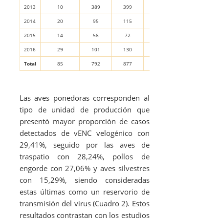
2013
10
389
399
2,4
2014
20
95
115
17,4
2015
14
58
72
19,4
2016
29
101
130
22,3
Total
85
792
877
9,7
Las aves ponedoras corresponden al
tipo de unidad de producción que
presentó mayor proporción de casos
detectados de vENC velogénico con
29,41%, seguido por las aves de
traspatio con 28,24%, pollos de
engorde con 27,06% y aves silvestres
con 15,29%, siendo consideradas
estas últimas como un reservorio de
transmisión del virus (Cuadro 2). Estos
resultados contrastan con los estudios