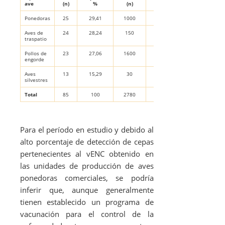
ave
(n)
%
(n)
%
Ponedoras
25
29,41
1000
2,5
Aves de
24
28,24
150
16,0
traspatio
Pollos de
23
27,06
1600
1,4
engorde
Aves
13
15,29
30
43,3
silvestres
Total
85
100
2780
3,0
Para el período en estudio y debido al
alto porcentaje de detección de cepas
pertenecientes al vENC obtenido en
las unidades de producción de aves
ponedoras comerciales, se podría
inferir que, aunque generalmente
tienen establecido un programa de
vacunación para el control de la