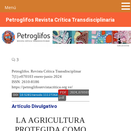
Menú
S
Petroglifos Revista Crítica Transdisciplinaria
a
l
t
a
r
a
3
l
c
Petroglifos. Revista Crítica Transdisciplinar
7(1):e070103 enero-junio 2024
o
ISSN: 2610-8186
n
https://petroglifosrevistacritica.org.ve/
t
PDF
2024_070103
.pdf
e
Artículo Divulgativo
n
i
LA AGRICULTURA
d
o
PROTEGIDA COMO