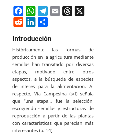
F
W
T
E
T
X
a
h
el
m
h
R
Li
S
c
at
e
ai
re
e
n
h
e
s
gr
l
a
Introducción
d
k
ar
b
A
a
d
di
e
e
Históricamente las formas de
o
p
m
s
producción en la agricultura mediante
t
dI
semillas han transitado por diversas
o
p
n
etapas, motivado entre otros
k
aspectos, a la búsqueda de especies
de interés para la alimentación. Al
respecto, Vía Campesina (s/f) señala
que “una etapa… fue la selección,
escogiendo semillas y estructuras de
reproducción a partir de las plantas
con características que parecían más
interesantes (p. 14).