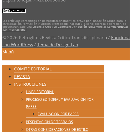
Los artículos contenidos en petroglifosrevistacritica.org.ve por Fundación Grupo para la
Investigación, Formación y Edición Transdisciplinar (GIFET), salvo expresa aclaración, se
encuentran bajo una
Licencia Creative Commons Atribución-NoComercial-CompartirIgual
4.0 Internacional
.
© 2026 Petroglifos Revista Crítica Transdisciplinaria
/
Funciona
con WordPress
/
Tema de Design Lab
Menú
COMITÉ EDITORIAL
REVISTA
INSTRUCCIONES
LINEA EDITORIAL
PROCESO EDITORIAL Y EVALUACIÓN POR
PARES
EVALUACIÓN POR PARES
PESENTACIÓN DE TRABAJOS
OTRAS CONSIDERACIONES DE ESTILO