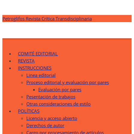
Saltar
Petroglifos Revista Crítica Transdisciplinaria
al
contenido
Petroglifos Revista Crítica Transdisciplinaria
Una Ventana Crítica desde la Transdisciplinariedad
COMITÉ EDITORIAL
REVISTA
INSTRUCCIONES
Linea editorial
Proceso editorial y evaluación por pares
Evaluación por pares
Pesentación de trabajos
Otras consideraciones de estilo
POLÍTICAS
Licencia y acceso abierto
Derechos de autor
Cargo por procesamiento de artículos