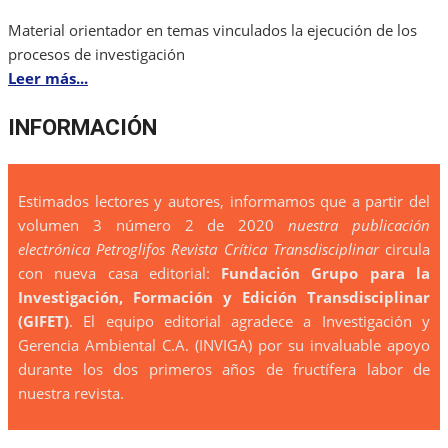
Material orientador en temas vinculados la ejecución de los
procesos de investigación
Leer más...
INFORMACIÓN
Estimados lectores y autores, informamos que a partir del
volumen 3 número 2 de 2020
nuestra publicación
electrónica Petroglifos Revista Crítica Transdisciplinar
circula
con nueva casa editorial:
Fundación Grupo para la
Investigación, Formación y Edición Transdisciplinar
(GIFET)
. El equipo editorial agradece a Investigación y
Gerencia Ambiental C.A. (INVIGA) por su invaluable apoyo
durante los dos primeros años de fructífera labor de
nuestra revista.