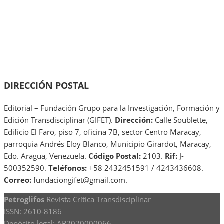
DIRECCIÓN POSTAL
Editorial – Fundación Grupo para la Investigación, Formación y
Edición Transdisciplinar (GIFET).
Dirección:
Calle Soublette,
Edificio El Faro, piso 7, oficina 7B, sector Centro Maracay,
parroquia Andrés Eloy Blanco, Municipio Girardot, Maracay,
Edo. Aragua, Venezuela.
Código Postal:
2103.
Rif:
J-
500352590.
Teléfonos:
+58 2432451591 / 4243436608.
Correo:
fundaciongifet@gmail.com.
Petroglifos
Revista Crítica Transdisciplinar
ISSN: 2610-8186
Depósito legal: AR2020000066