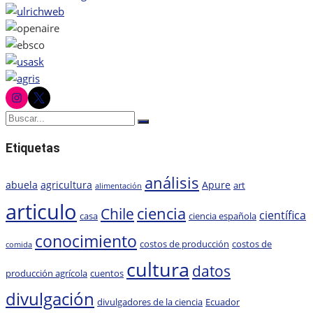
instagram
twitter
Buscar:
Buscar
Etiquetas
análisis
abuela
agricultura
Apure
art
alimentación
articulo
ciencia
Chile
científica
casa
ciencia española
conocimiento
costos de producción
costos de
comida
cultura
datos
producción agrícola
cuentos
divulgación
divulgadores de la ciencia
Ecuador