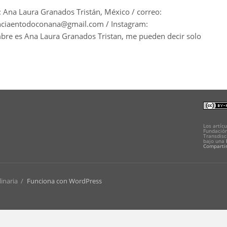
: Ana Laura Granados Tristán, México / correo:
nciaentodoconana@gmail.com / Instagram:
re es Ana Laura Granados Tristan, me pueden decir solo
Los artícu
Fundación
Transdisc
bajo una
Compartir
linaria
/
Funciona con WordPress