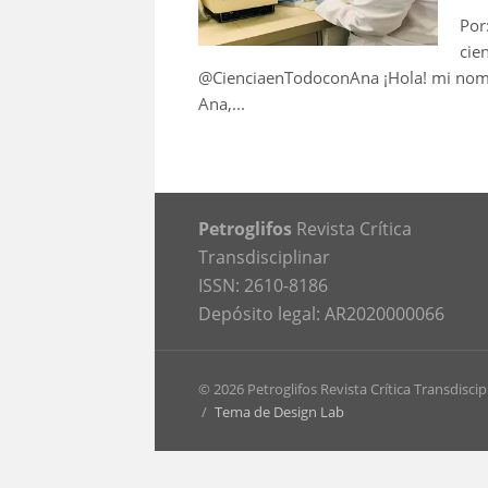
Por
cie
@CienciaenTodoconAna ¡Hola! mi nomb
Ana,...
Petroglifos
Revista Crítica
Transdisciplinar
ISSN: 2610-8186
Depósito legal: AR2020000066
© 2026 Petroglifos Revista Crítica Transdiscip
/
Tema de Design Lab