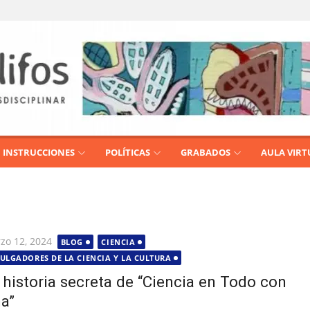
INSTRUCCIONES
POLÍTICAS
GRABADOS
AULA VIRT
licada
zo 12, 2024
BLOG
CIENCIA
ULGADORES DE LA CIENCIA Y LA CULTURA
 historia secreta de “Ciencia en Todo con
a”