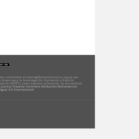
los contenidos en petroglifosrevistacritica.org.ve por
 Grupo para la Investigación, Formación y Edición
iplinar (GIFET), salvo expresa aclaración, se encuentran
Licencia Creative Commons Atribución-NoComercial-
Igual 4.0 Internacional
.