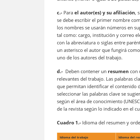
c.-
Para
el autor(es) y su afiliación
, 
se debe escribir el primer nombre com
los nombres se usarán números en supe
tal como: cargo, institución y correo 
con la abreviatura o siglas entre parént
un asterisco el autor que fungirá como
uno de los autores del trabajo.
d.-
Deben contener un
resumen
con 
relevantes del trabajo. Las palabras 
que permitan identificar el contenido d
seleccionar las palabras clave se sugie
según el área de conocimiento (UNESC
de la revista según lo indicado en el c
Cuadro 1.-
Idioma del resumen y orden
Idioma del trabajo
Idioma del r