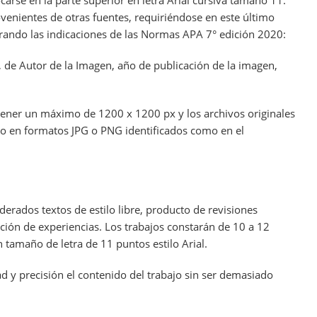
ocarse en la parte superior en letra Arial cursiva tamaño 11.
ovenientes de otras fuentes, requiriéndose en este último
erando las indicaciones de las Normas APA 7° edición 2020:
, de Autor de la Imagen, año de publicación de la imagen,
tener un máximo de 1200 x 1200 px y los archivos originales
o en formatos JPG o PNG identificados como en el
derados textos de estilo libre, producto de revisiones
zación de experiencias. Los trabajos constarán de 10 a 12
 tamaño de letra de 11 puntos estilo Arial.
ad y precisión el contenido del trabajo sin ser demasiado