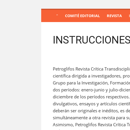
S
COMITÉ EDITORIAL
REVISTA
a
l
t
INSTRUCCIONE
a
r
a
l
c
Petroglifos Revista Crítica Transdiscip
o
científica dirigida a investigadores, p
n
Grupo para la Investigación, Formación 
t
dos períodos: enero-junio y julio-dici
e
diciembre de los períodos respectivos. 
n
divulgativos, ensayos y artículos cientí
i
deberán ser originales e inéditos, es 
d
simultáneamente a otra revista para su
o
Asimismo, Petroglifos Revista Crítica T