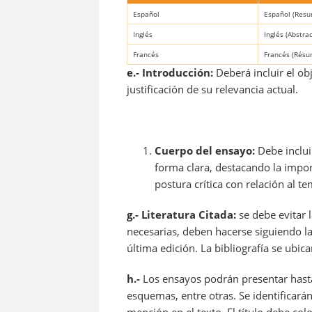
Español
Español (Resum
Inglés
Inglés (Abstra
Francés
Francés (Résum
e.-
Introducción:
Deberá incluir el ob
justificación de su relevancia actual.
Cuerpo del ensayo:
Debe inclui
forma clara, destacando la impor
postura crítica con relación al te
g.- Literatura Citada:
se debe evitar l
necesarias, deben hacerse siguiendo l
última edición. La bibliografía se ubic
h.-
Los ensayos podrán presentar hasta 
esquemas, entre otras. Se identificar