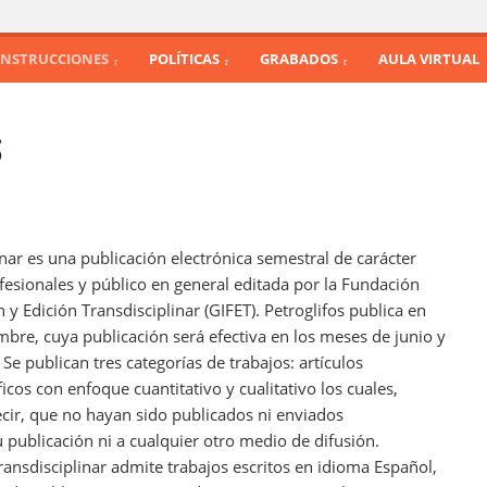
INSTRUCCIONES
POLÍTICAS
GRABADOS
AULA VIRTUAL
S
linar es una publicación electrónica semestral de carácter
rofesionales y público en general editada por la Fundación
y Edición Transdisciplinar (GIFET). Petroglifos publica en
embre, cuya publicación será efectiva en los meses de junio y
Se publican tres categorías de trabajos: artículos
ficos con enfoque cuantitativo y cualitativo los cuales,
decir, que no hayan sido publicados ni enviados
 publicación ni a cualquier otro medio de difusión.
ransdisciplinar admite trabajos escritos en idioma Español,