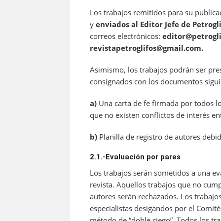
Los trabajos remitidos para su public
y
enviados al Editor Jefe de Petrogl
correos electrónicos:
editor@petrogli
revistapetroglifos@gmail.com.
Asimismo, los trabajos podrán ser pre
consignados con los documentos sigui
a)
Una carta de fe firmada por todos lo
que no existen conflictos de interés en
b)
Planilla de registro de autores debi
2.1.-Evaluación por pares
Los trabajos serán sometidos a una eva
revista. Aquellos trabajos que no cumpl
autores serán rechazados. Los trabajos
especialistas desigandos por el Comité
método de “doble ciego”. Todos los tr