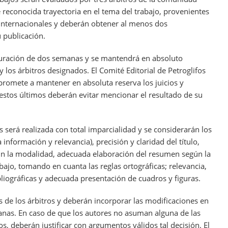
 reconocida trayectoria en el tema del trabajo, provenientes
e internacionales y deberán obtener al menos dos
 publicación.
duración de dos semanas y se mantendrá en absoluto
 los árbitros designados. El Comité Editorial de Petroglifos
mpromete a mantener en absoluta reserva los juicios y
 estos últimos deberán evitar mencionar el resultado de su
 será realizada con total imparcialidad y se considerarán los
a información y relevancia), precisión y claridad del título,
gún la modalidad, adecuada elaboración del resumen según la
ajo, tomando en cuanta las reglas ortográficas; relevancia,
ibliográficas y adecuada presentación de cuadros y figuras.
s de los árbitros y deberán incorporar las modificaciones en
nas. En caso de que los autores no asuman alguna de las
os, deberán justificar con argumentos válidos tal decisión. El