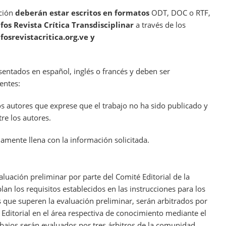
ación
deberán estar escritos en formatos
ODT, DOC o RTF,
ifos
Revista Crítica Transdisciplinar
a través de los
fosrevistacritica.org.ve y
sentados en español, inglés o francés y deben ser
entes:
s autores que exprese que el trabajo no ha sido publicado y
tre los autores.
damente llena con la información solicitada.
luación preliminar por parte del Comité Editorial de la
an los requisitos establecidos en las instrucciones para los
 que superen la evaluación preliminar, serán arbitrados por
 Editorial en el área respectiva de conocimiento mediante el
abajos serán evaluados por tres árbitros de la comunidad