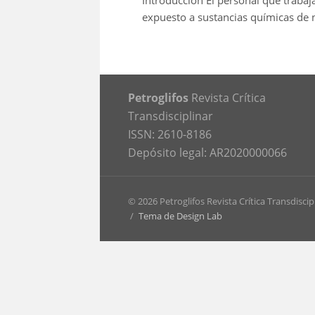
Introducción El personal que trabaj
expuesto a sustancias químicas de n
Petroglifos
Revista Crítica
Transdisciplinar
ISSN: 2610-8186
Depósito legal: AR2020000066
© 2026 Petroglifos Revista Crítica Transdiscip
/
Tema de Design Lab