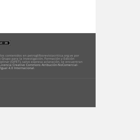
los contenidos en petroglifosrevistacritica.org.ve por
 Grupo para la Investigación, Formación y Edición
iplinar (GIFET), salvo expresa aclaración, se encuentran
Licencia Creative Commons Atribución-NoComercial-
Igual 4.0 Internacional
.