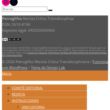
Buscar:
Buscar
Petroglifos
Revista Crítica Transdisciplinar
ISSN: 2610-8186
Depósito legal: AR2020000066
Los artículos contenidos en petroglifosrevistacritica.org.ve por Fundación Grupo para la
Investigación, Formación y Edición Transdisciplinar (GIFET), salvo expresa aclaración, se
encuentran bajo una
Licencia Creative Commons Atribución-NoComercial-CompartirIgual
4.0 Internacional
.
© 2026 Petroglifos Revista Crítica Transdisciplinaria
/
Funciona
con WordPress
/
Tema de Design Lab
Menú
COMITÉ EDITORIAL
REVISTA
INSTRUCCIONES
LINEA EDITORIAL