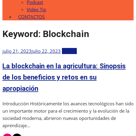
Podcast
Video Tip
CONTACTOS
Keyword:
Blockchain
Publicada
julio 21, 2023
julio 22, 2023
Revista
el
La blockchain en la agricultura: Sinopsis
de los beneficios y retos en su
apropiación
Introducción Históricamente los avances tecnológicos han sido
un importante motor para el crecimiento y la evolución de la
sociedad moderna, abrieron nuevas oportunidades de
aprendizaje...
instagram
twitter