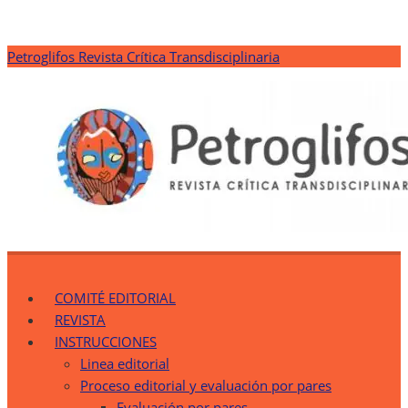
Saltar
Petroglifos Revista Crítica Transdisciplinaria
al
contenido
Petroglifos Revista Crítica Transdisciplinaria
Una Ventana Crítica desde la Transdisciplinariedad
COMITÉ EDITORIAL
REVISTA
INSTRUCCIONES
Linea editorial
Proceso editorial y evaluación por pares
Evaluación por pares