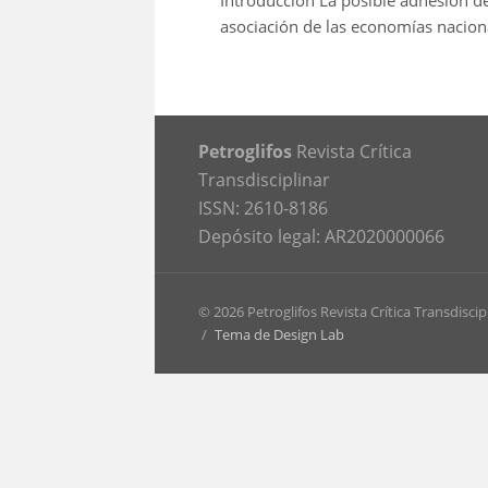
Introducción La posible adhesión de
asociación de las economías nacional
Petroglifos
Revista Crítica
Transdisciplinar
ISSN: 2610-8186
Depósito legal: AR2020000066
© 2026 Petroglifos Revista Crítica Transdiscip
/
Tema de Design Lab