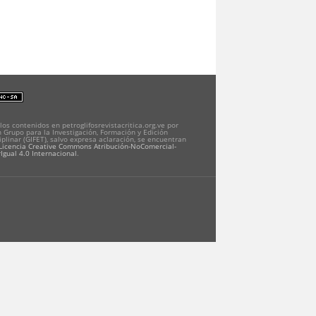
los contenidos en petroglifosrevistacritica.org.ve por
 Grupo para la Investigación, Formación y Edición
iplinar (GIFET), salvo expresa aclaración, se encuentran
Licencia Creative Commons Atribución-NoComercial-
Igual 4.0 Internacional
.