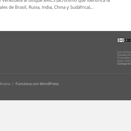
 Venezuela al bloque BRICS (acrónimo que identifica la
es de Brasil, Rusia, India, China y Sudáfrica)...
Los artícu
Fundación
Transdisc
bajo una
Compartir
linaria
/
Funciona con WordPress