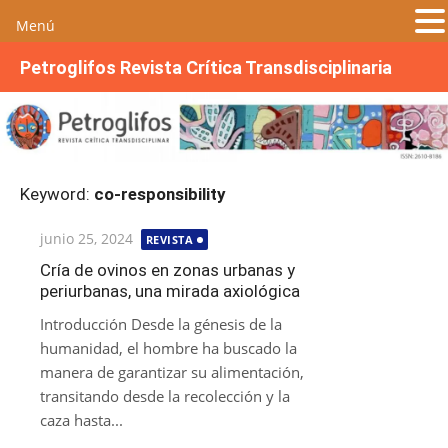
Menú
S
Petroglifos Revista Crítica Transdisciplinaria
a
l
t
a
r
Keyword:
co-responsibility
a
l
Publicada
junio 25, 2024
REVISTA
c
el
o
Cría de ovinos en zonas urbanas y
periurbanas, una mirada axiológica
n
t
Introducción Desde la génesis de la
e
humanidad, el hombre ha buscado la
n
manera de garantizar su alimentación,
i
transitando desde la recolección y la
d
caza hasta...
o