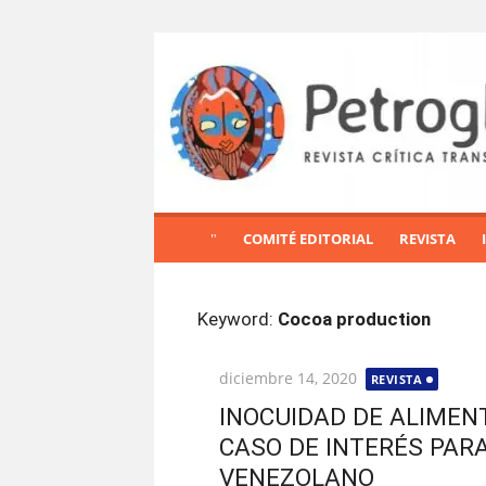
S
a
l
t
a
r
a
l
COMITÉ EDITORIAL
REVISTA
c
o
n
Keyword:
Cocoa production
t
e
Publicada
diciembre 14, 2020
REVISTA
n
el
i
INOCUIDAD DE ALIMEN
d
CASO DE INTERÉS PAR
o
VENEZOLANO