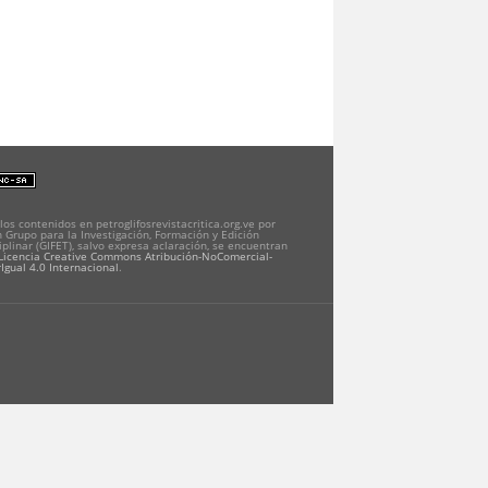
los contenidos en petroglifosrevistacritica.org.ve por
 Grupo para la Investigación, Formación y Edición
iplinar (GIFET), salvo expresa aclaración, se encuentran
Licencia Creative Commons Atribución-NoComercial-
Igual 4.0 Internacional
.