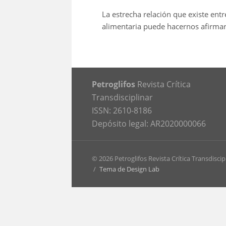
La estrecha relación que existe entr
alimentaria puede hacernos a­firmar 
Petroglifos
Revista Crítica
Transdisciplinar
ISSN: 2610-8186
Depósito legal: AR2020000066
© 2026 Petroglifos Revista Crítica Transdiscip
/
Tema de Design Lab