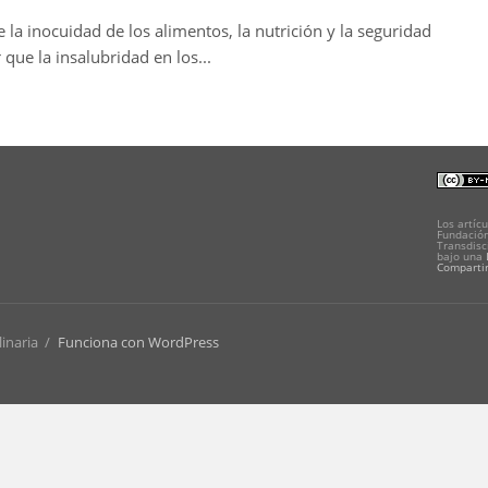
e la inocuidad de los alimentos, la nutrición y la seguridad
que la insalubridad en los...
Los artícu
Fundación
Transdisc
bajo una
Compartir
linaria
/
Funciona con WordPress