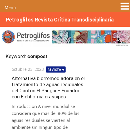
Menú
S
Petroglifos Revista Crítica Transdisciplinaria
a
l
t
a
r
Keyword:
compost
a
l
Publicada
octubre 23, 2023
REVISTA
c
el
o
Alternativa biorremediadora en el
tratamiento de aguas residuales
n
del Cantón El Pangui – Ecuador
t
con Eichhornia crassipes
e
n
Introducción A nivel mundial se
i
considera que más del 80% de las
d
aguas residuales se vierten al
o
ambiente sin ningún tipo de