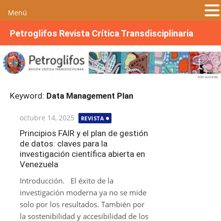
Menú
S
Petroglifos Revista Crítica Transdisciplinaria
a
l
t
a
r
Keyword:
Data Management Plan
a
l
Publicada
octubre 14, 2025
REVISTA
c
el
o
Principios FAIR y el plan de gestión
de datos: claves para la
n
investigación científica abierta en
t
Venezuela
e
n
Introducción. El éxito de la
i
investigación moderna ya no se mide
d
solo por los resultados. También por
o
la sostenibilidad y accesibilidad de los