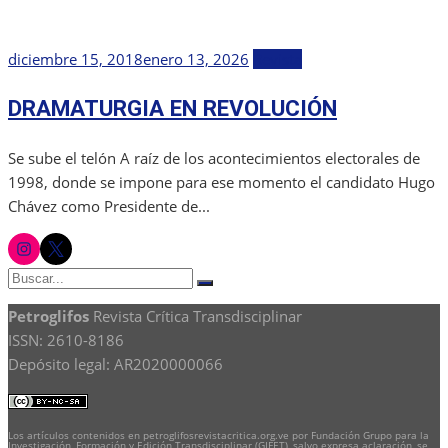
Publicada
diciembre 15, 2018
enero 13, 2026
Revista
el
DRAMATURGIA EN REVOLUCIÓN
Se sube el telón A raíz de los acontecimientos electorales de
1998, donde se impone para ese momento el candidato Hugo
Chávez como Presidente de...
instagram
twitter
Buscar:
Buscar
Petroglifos
Revista Crítica Transdisciplinar
ISSN: 2610-8186
Depósito legal: AR2020000066
Los artículos contenidos en petroglifosrevistacritica.org.ve por Fundación Grupo para la
Investigación, Formación y Edición Transdisciplinar (GIFET), salvo expresa aclaración, se