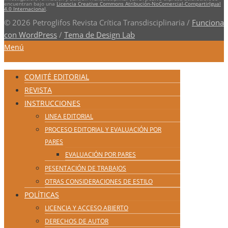
encuentran bajo una
Licencia Creative Commons Atribución-NoComercial-CompartirIgual
4.0 Internacional
.
© 2026 Petroglifos Revista Crítica Transdisciplinaria
/
Funciona
con WordPress
/
Tema de Design Lab
Menú
COMITÉ EDITORIAL
REVISTA
INSTRUCCIONES
LINEA EDITORIAL
PROCESO EDITORIAL Y EVALUACIÓN POR
PARES
EVALUACIÓN POR PARES
PESENTACIÓN DE TRABAJOS
OTRAS CONSIDERACIONES DE ESTILO
POLÍTICAS
LICENCIA Y ACCESO ABIERTO
DERECHOS DE AUTOR