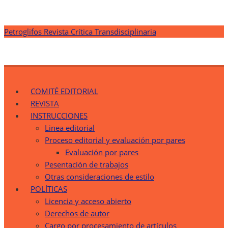
Saltar
Petroglifos Revista Crítica Transdisciplinaria
al
contenido
Petroglifos Revista Crítica Transdisciplinaria
Una Ventana Crítica desde la Transdisciplinariedad
COMITÉ EDITORIAL
REVISTA
INSTRUCCIONES
Linea editorial
Proceso editorial y evaluación por pares
Evaluación por pares
Pesentación de trabajos
Otras consideraciones de estilo
POLÍTICAS
Licencia y acceso abierto
Derechos de autor
Cargo por procesamiento de artículos