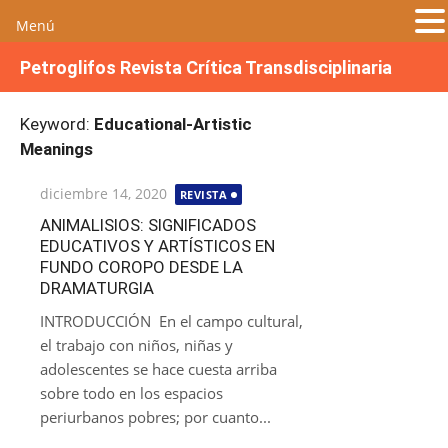
Menú
S
Petroglifos Revista Crítica Transdisciplinaria
a
l
Keyword:
Educational-Artistic
t
a
Meanings
r
Publicada
diciembre 14, 2020
a
REVISTA
el
l
ANIMALISIOS: SIGNIFICADOS
c
EDUCATIVOS Y ARTÍSTICOS EN
FUNDO COROPO DESDE LA
o
DRAMATURGIA
n
t
INTRODUCCIÓN En el campo cultural,
e
el trabajo con niños, niñas y
n
adolescentes se hace cuesta arriba
i
sobre todo en los espacios
d
periurbanos pobres; por cuanto...
o