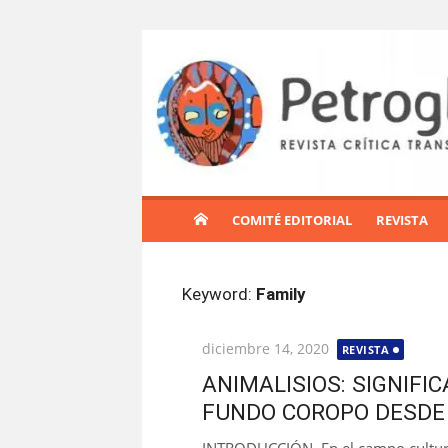
S
a
l
t
a
r
a
l
COMITÉ EDITORIAL
REVISTA
c
o
n
Keyword:
Family
t
e
Publicada
diciembre 14, 2020
REVISTA
n
el
i
ANIMALISIOS: SIGNIFI
d
FUNDO COROPO DESDE
o