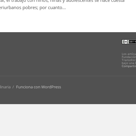
 el trabajo con niños, niñas y adolescentes se hace cuesta
eriurbanos pobres; por cuanto...
Los artícu
Fundación
Transdisc
bajo una
Compartir
linaria
/
Funciona con WordPress