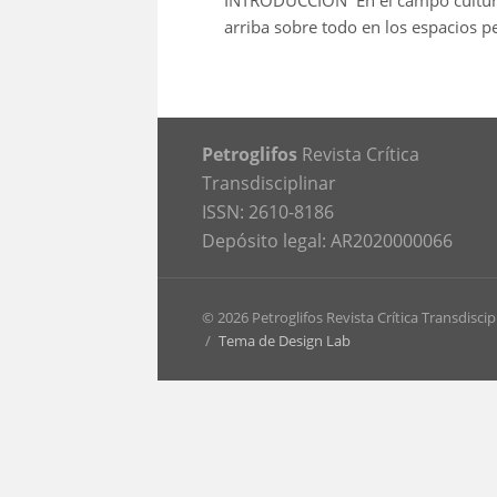
INTRODUCCIÓN En el campo cultural,
arriba sobre todo en los espacios p
Petroglifos
Revista Crítica
Transdisciplinar
ISSN: 2610-8186
Depósito legal: AR2020000066
© 2026 Petroglifos Revista Crítica Transdiscip
/
Tema de Design Lab