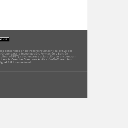
los contenidos en petroglifosrevistacritica.org.ve por
 Grupo para la Investigación, Formación y Edición
iplinar (GIFET), salvo expresa aclaración, se encuentran
Licencia Creative Commons Atribución-NoComercial-
Igual 4.0 Internacional
.