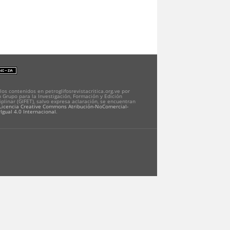
los contenidos en petroglifosrevistacritica.org.ve por
 Grupo para la Investigación, Formación y Edición
iplinar (GIFET), salvo expresa aclaración, se encuentran
Licencia Creative Commons Atribución-NoComercial-
Igual 4.0 Internacional
.