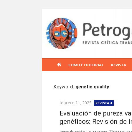
S
a
l
t
a
r
a
l
COMITÉ EDITORIAL
REVISTA
c
o
n
Keyword:
genetic quality
t
e
Publicada
febrero 11, 2025
REVISTA
n
el
i
Evaluación de pureza va
d
genéticos: Revisión de 
o