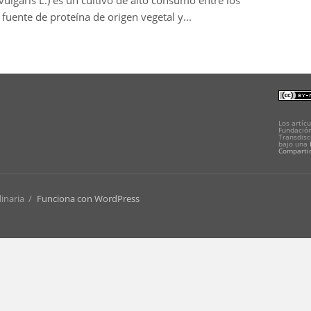
ulgaris L.) es un cultivo de alto consumo entre los
 fuente de proteína de origen vegetal y...
Los artícu
Fundación
Transdisc
bajo una
Compartir
linaria
/
Funciona con WordPress