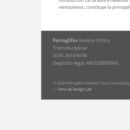
Introducción La caraota (Phaseolus v
venezolanos, constituye la principal
Petroglifos
Revista Crítica
Transdisciplinar
ISSN: 2610-8186
Depósito legal: AR2020000066
© 2026 Petroglifos Revista Crítica Transdiscip
/
Tema de Design Lab