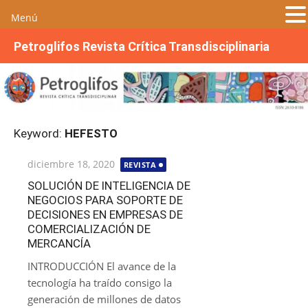
Menú
S
Petroglifos Revista Crítica Transdisciplinaria
a
l
t
a
r
Keyword:
HEFESTO
a
l
Publicada
diciembre 18, 2020
REVISTA
c
el
o
SOLUCIÓN DE INTELIGENCIA DE
NEGOCIOS PARA SOPORTE DE
n
DECISIONES EN EMPRESAS DE
t
COMERCIALIZACIÓN DE
e
MERCANCÍA
n
INTRODUCCIÓN El avance de la
i
tecnología ha traído consigo la
d
generación de millones de datos
o