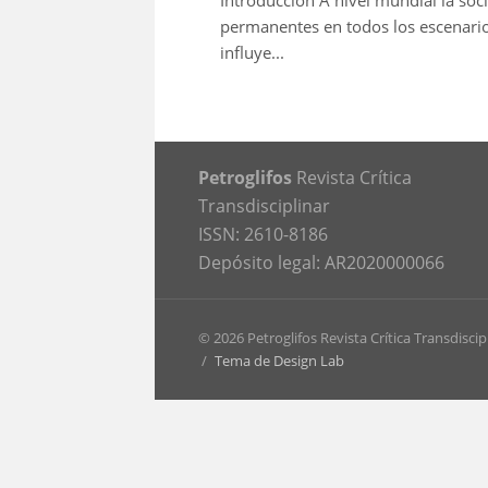
Introducción A nivel mundial la so
permanentes en todos los escenarios
influye...
Petroglifos
Revista Crítica
Transdisciplinar
ISSN: 2610-8186
Depósito legal: AR2020000066
© 2026 Petroglifos Revista Crítica Transdiscip
/
Tema de Design Lab