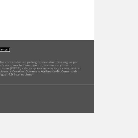
los contenidos en petroglifosrevistacritica.org.ve por
 Grupo para la Investigación, Formación y Edición
iplinar (GIFET), salvo expresa aclaración, se encuentran
Licencia Creative Commons Atribución-NoComercial-
Igual 4.0 Internacional
.