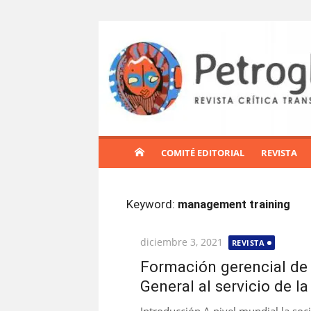
S
a
l
t
a
r
a
l
COMITÉ EDITORIAL
REVISTA
c
o
n
Keyword:
management training
t
e
Publicada
diciembre 3, 2021
REVISTA
n
el
i
Formación gerencial de 
d
General al servicio de l
o