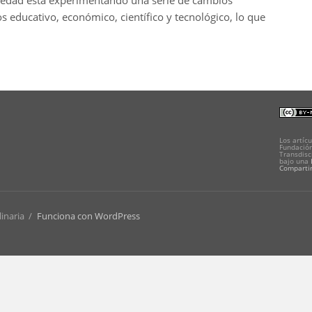
ciedad está experimentando una serie de cambios
 educativo, económico, científico y tecnológico, lo que
Los artícu
Fundación
Transdisc
bajo una
Compartir
linaria
/
Funciona con WordPress