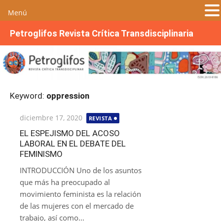
Menú
S
Petroglifos Revista Crítica Transdisciplinaria
a
l
t
a
r
Keyword:
oppression
a
l
Publicada
diciembre 17, 2020
REVISTA
c
el
o
EL ESPEJISMO DEL ACOSO
LABORAL EN EL DEBATE DEL
n
FEMINISMO
t
e
INTRODUCCIÓN Uno de los asuntos
n
que más ha preocupado al
i
movimiento feminista es la relación
d
de las mujeres con el mercado de
o
trabajo, así como...