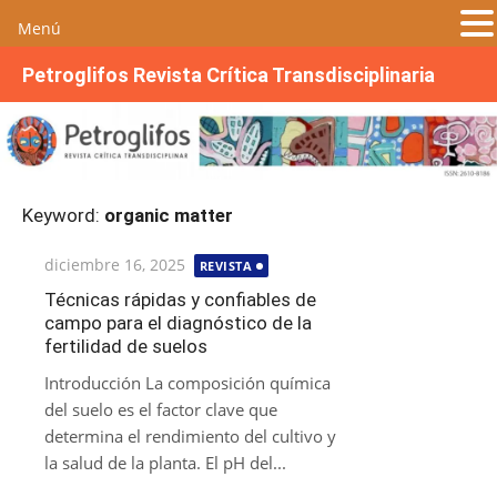
Menú
S
Petroglifos Revista Crítica Transdisciplinaria
a
l
t
a
r
Keyword:
organic matter
a
l
Publicada
diciembre 16, 2025
REVISTA
c
el
o
Técnicas rápidas y confiables de
campo para el diagnóstico de la
n
fertilidad de suelos
t
e
Introducción La composición química
n
del suelo es el factor clave que
i
determina el rendimiento del cultivo y
d
la salud de la planta. El pH del...
o