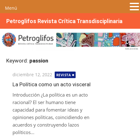
Menú
S
Petroglifos Revista Crítica Transdisciplinaria
a
l
t
a
r
Keyword:
passion
a
l
Publicada
diciembre 12, 2022
REVISTA
c
el
o
La Política como un acto visceral
n
Introducción ¿La política es un acto
t
racional? El ser humano tiene
e
capacidad para fomentar ideas y
n
opiniones políticas, coincidiendo en
i
acuerdos y construyendo lazos
d
políticos...
o