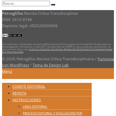
Buscar:
Buscar
Petroglifos
Revista Crítica Transdisciplinar
ISSN: 2610-8186
Depósito legal: AR2020000066
Los artículos contenidos en petroglifosrevistacritica.org.ve por Fundación Grupo para la
Investigación, Formación y Edición Transdisciplinar (GIFET), salvo expresa aclaración, se
encuentran bajo una
Licencia Creative Commons Atribución-NoComercial-CompartirIgual
4.0 Internacional
.
© 2026 Petroglifos Revista Crítica Transdisciplinaria
/
Funciona
con WordPress
/
Tema de Design Lab
Menú
COMITÉ EDITORIAL
REVISTA
INSTRUCCIONES
LINEA EDITORIAL
PROCESO EDITORIAL Y EVALUACIÓN POR