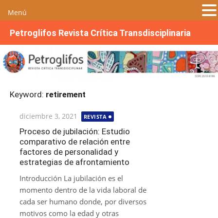
Menú
S
Petroglifos Revista Crítica Transdisciplinaria
a
l
t
a
r
Keyword:
retirement
a
l
Publicada
diciembre 3, 2021
REVISTA
c
el
o
Proceso de jubilación: Estudio
comparativo de relación entre
n
factores de personalidad y
t
estrategias de afrontamiento
e
n
Introducción La jubilación es el
i
momento dentro de la vida laboral de
d
cada ser humano donde, por diversos
o
motivos como la edad y otras