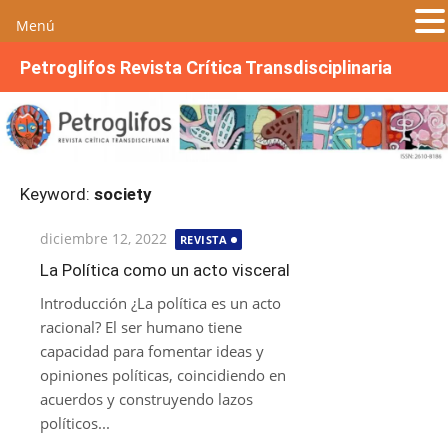
Menú
S
Petroglifos Revista Crítica Transdisciplinaria
a
l
t
a
r
Keyword:
society
a
l
Publicada
diciembre 12, 2022
REVISTA
c
el
o
La Política como un acto visceral
n
Introducción ¿La política es un acto
t
racional? El ser humano tiene
e
capacidad para fomentar ideas y
n
opiniones políticas, coincidiendo en
i
acuerdos y construyendo lazos
d
políticos...
o