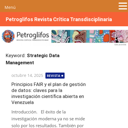
Menú
S
Petroglifos Revista Crítica Transdisciplinaria
a
l
t
a
r
Keyword:
Strategic Data
a
Management
l
c
Publicada
octubre 14, 2025
REVISTA
o
el
n
Principios FAIR y el plan de gestión
de datos: claves para la
t
investigación científica abierta en
e
Venezuela
n
i
Introducción. El éxito de la
d
investigación moderna ya no se mide
o
solo por los resultados. También por