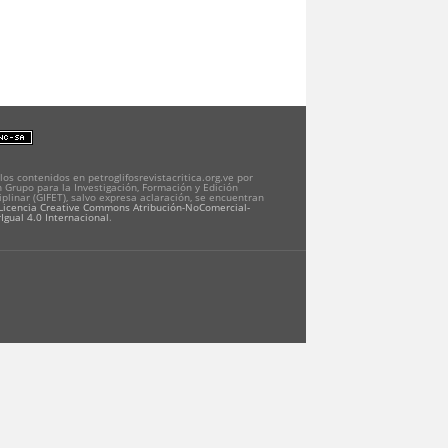
los contenidos en petroglifosrevistacritica.org.ve por
 Grupo para la Investigación, Formación y Edición
iplinar (GIFET), salvo expresa aclaración, se encuentran
Licencia Creative Commons Atribución-NoComercial-
Igual 4.0 Internacional
.