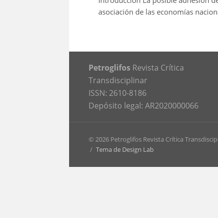
Introducción La posible adhesión de
asociación de las economías nacional
Petroglifos
Revista Crítica
Transdisciplinar
ISSN: 2610-8186
Depósito legal: AR2020000066
© 2026 Petroglifos Revista Crítica Transdiscip
/
Tema de Design Lab