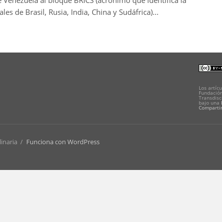
 Venezuela al bloque BRICS (acrónimo que identifica la
es de Brasil, Rusia, India, China y Sudáfrica)...
Los artícu
Fundación
Transdisc
bajo una
Compartir
linaria
/
Funciona con WordPress