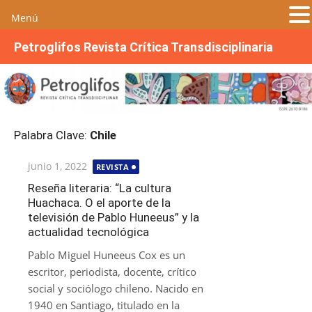
Menú
S
Petroglifos Revista Crítica Transdisciplinaria
a
l
t
a
r
Palabra Clave:
Chile
a
l
Publicada
junio 1, 2022
REVISTA
c
el
o
Reseña literaria: “La cultura
Huachaca. O el aporte de la
n
televisión de Pablo Huneeus” y la
t
actualidad tecnológica
e
n
Pablo Miguel Huneeus Cox es un
i
escritor, periodista, docente, crítico
d
social y sociólogo chileno. Nacido en
o
1940 en Santiago, titulado en la