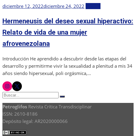
Publicada
diciembre 12, 2022
diciembre 24, 2022
Revista
el
Hermeneusis del deseo sexual hiperactivo:
Relato de vida de una mujer
afrovenezolana
Introducción He aprendido a descubrir desde las etapas del
desarrollo y permitirme vivir la sexualidad a plenitud a mis 34
años siendo hipersexual, poli orgásmica,...
instagram
twitter
Buscar:
Buscar
Petroglifos
Revista Crítica Transdisciplinar
ISSN: 2610-8186
Depósito legal: AR2020000066