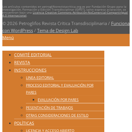
Los artículos contenidos en petroglifosrevistacritica.org.ve por Fundación Grupo para la
Investigación, Formación y Edición Transdisciplinar (GIFET), salvo expresa aclaración, se
encuentran bajo una
Licencia Creative Commons Atribución-NoComercial-CompartirIgual
4.0 Internacional
.
© 2026 Petroglifos Revista Crítica Transdisciplinaria
/
Funciona
con WordPress
/
Tema de Design Lab
Menú
COMITÉ EDITORIAL
REVISTA
INSTRUCCIONES
LINEA EDITORIAL
PROCESO EDITORIAL Y EVALUACIÓN POR
PARES
EVALUACIÓN POR PARES
PESENTACIÓN DE TRABAJOS
OTRAS CONSIDERACIONES DE ESTILO
POLÍTICAS
LICENCIA Y ACCESO ABIERTO