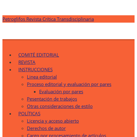
Saltar
Petroglifos Revista Crítica Transdisciplinaria
al
contenido
Petroglifos Revista Crítica Transdisciplinaria
Una Ventana Crítica desde la Transdisciplinariedad
COMITÉ EDITORIAL
REVISTA
INSTRUCCIONES
Linea editorial
Proceso editorial y evaluación por pares
Evaluación por pares
Pesentación de trabajos
Otras consideraciones de estilo
POLÍTICAS
Licencia y acceso abierto
Derechos de autor
Cargo por procesamiento de artículos