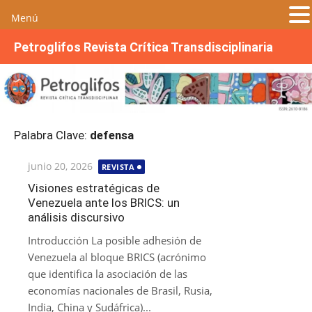
Menú
S
Petroglifos Revista Crítica Transdisciplinaria
a
l
t
a
r
Palabra Clave:
defensa
a
l
Publicada
junio 20, 2026
REVISTA
c
el
o
Visiones estratégicas de
Venezuela ante los BRICS: un
n
análisis discursivo
t
e
Introducción La posible adhesión de
n
Venezuela al bloque BRICS (acrónimo
i
que identifica la asociación de las
d
economías nacionales de Brasil, Rusia,
o
India, China y Sudáfrica)...