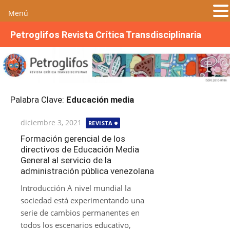
Menú
S
Petroglifos Revista Crítica Transdisciplinaria
a
l
t
a
r
Palabra Clave:
Educación media
a
l
Publicada
diciembre 3, 2021
REVISTA
c
el
o
Formación gerencial de los
directivos de Educación Media
n
General al servicio de la
t
administración pública venezolana
e
n
Introducción A nivel mundial la
i
sociedad está experimentando una
d
serie de cambios permanentes en
o
todos los escenarios educativo,