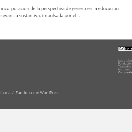
a incorporación de la perspectiva de género en la educación
levancia sustantiva, impulsada por el...
Los artícu
Fundación
Transdisc
bajo una
Compartir
linaria
/
Funciona con WordPress