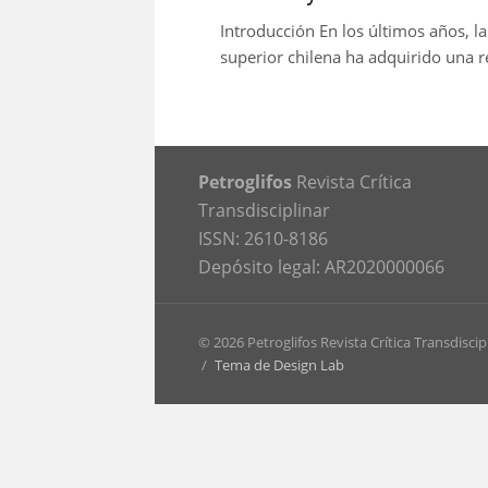
Introducción En los últimos años, l
superior chilena ha adquirido una re
Petroglifos
Revista Crítica
Transdisciplinar
ISSN: 2610-8186
Depósito legal: AR2020000066
© 2026 Petroglifos Revista Crítica Transdiscip
/
Tema de Design Lab