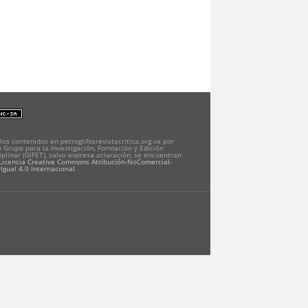
los contenidos en petroglifosrevistacritica.org.ve por
 Grupo para la Investigación, Formación y Edición
iplinar (GIFET), salvo expresa aclaración, se encuentran
Licencia Creative Commons Atribución-NoComercial-
Igual 4.0 Internacional
.