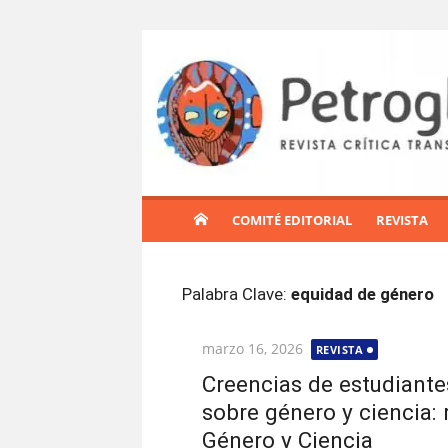
S
a
l
t
a
r
a
l
COMITÉ EDITORIAL
REVISTA
c
o
n
Palabra Clave:
equidad de género
t
e
Publicada
marzo 16, 2026
REVISTA
n
el
i
Creencias de estudiante
d
sobre género y ciencia: 
o
Género y Ciencia