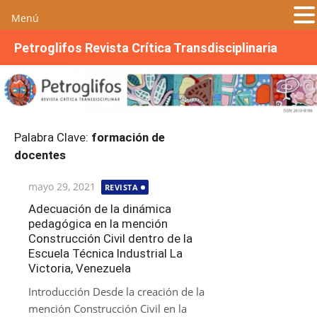
Menú
S
Petroglifos Revista Crítica Transdisciplinaria
a
l
t
a
r
Palabra Clave:
formación de
a
docentes
l
c
Publicada
mayo 29, 2021
REVISTA
o
el
n
Adecuación de la dinámica
pedagógica en la mención
t
Construcción Civil dentro de la
e
Escuela Técnica Industrial La
n
Victoria, Venezuela
i
Introducción Desde la creación de la
d
mención Construcción Civil en la
o