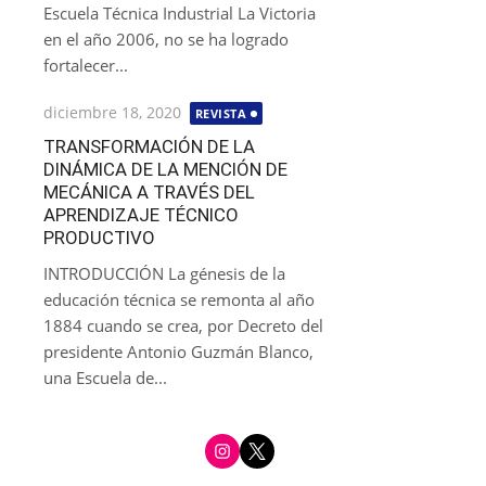
Escuela Técnica Industrial La Victoria
en el año 2006, no se ha logrado
fortalecer...
Publicada
diciembre 18, 2020
REVISTA
el
TRANSFORMACIÓN DE LA
DINÁMICA DE LA MENCIÓN DE
MECÁNICA A TRAVÉS DEL
APRENDIZAJE TÉCNICO
PRODUCTIVO
INTRODUCCIÓN La génesis de la
educación técnica se remonta al año
1884 cuando se crea, por Decreto del
presidente Antonio Guzmán Blanco,
una Escuela de...
i
t
n
w
s
i
t
t