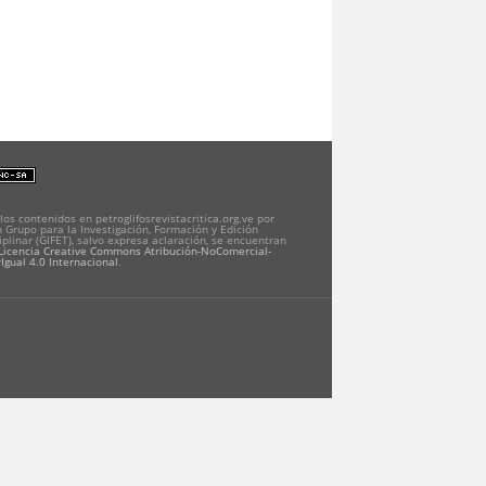
los contenidos en petroglifosrevistacritica.org.ve por
 Grupo para la Investigación, Formación y Edición
iplinar (GIFET), salvo expresa aclaración, se encuentran
Licencia Creative Commons Atribución-NoComercial-
Igual 4.0 Internacional
.