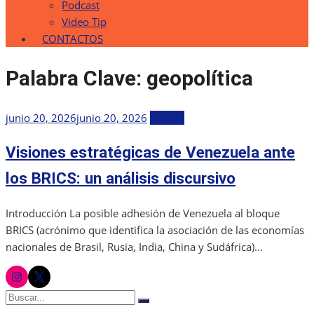
Podcast
Video Tip
CONTACTOS
Palabra Clave:
geopolítica
Publicada
junio 20, 2026
junio 20, 2026
Revista
el
Visiones estratégicas de Venezuela ante
los BRICS: un análisis discursivo
Introducción La posible adhesión de Venezuela al bloque
BRICS (acrónimo que identifica la asociación de las economías
nacionales de Brasil, Rusia, India, China y Sudáfrica)...
instagram
twitter
Buscar:
Buscar