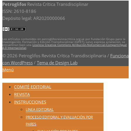
Petroglifos
Revista Crítica Transdisciplinar
ISSN: 2610-8186
Depósito legal: AR2020000066
Los artículos contenidos en petroglifosrevistacritica.org.ve por Fundación Grupo para la
Investigación, Formación y Edición Transdisciplinar (GIFET), salvo expresa aclaración, se
encuentran bajo una
Licencia Creative Commons Atribución-NoComercial-CompartirIgual
4.0 Internacional
.
© 2026 Petroglifos Revista Crítica Transdisciplinaria
/
Funciona
con WordPress
/
Tema de Design Lab
Menú
COMITÉ EDITORIAL
REVISTA
INSTRUCCIONES
LINEA EDITORIAL
PROCESO EDITORIAL Y EVALUACIÓN POR
PARES