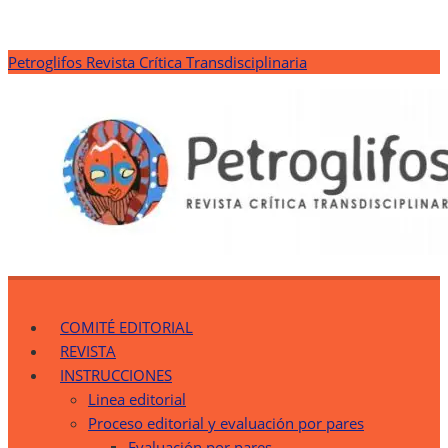
Saltar
Petroglifos Revista Crítica Transdisciplinaria
al
contenido
Petroglifos Revista Crítica Transdisciplinaria
Una Ventana Crítica desde la Transdisciplinariedad
COMITÉ EDITORIAL
REVISTA
INSTRUCCIONES
Linea editorial
Proceso editorial y evaluación por pares
Evaluación por pares